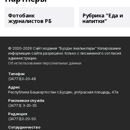
Фотобанк
Рубрика "Еда и
журналистов РБ
напитки"
© 2020-2026 Сайт издания "Буздэк яналыклары" Копирование
информации сайта разрешено только с письменного согласия
администрации.
Об использовании персональных данных
Телефон
(34773)3-20-48
Адрес
Республика Башкортостан с.Буздяк, ул.Красная площадь, 47а
Рекламная служба
(34773) 3-20-55
Редакция
(34773)3-20-50
Сотрудничество