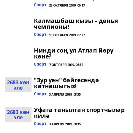
Спорт
23 ОКТЯБРЯ 2019, 06:17
Калмашбаш кызы – дөнья
чемпионы!
Спорт
18 ОКТЯБРЯ 2019, 07:27
Нинди соң ул Атлап йөрү
көне?
Спорт
7 ОКТЯБРЯ 2019, 06:52
"Зур уен" бәйгесендә
2683 көн
катнашыгыз!
эле
Спорт
3 АПРЕЛЯ 2019, 08:35
Уфага танылган спортчылар
2683 көн
килә
эле
Спорт
3 АПРЕЛЯ 2019, 08:35