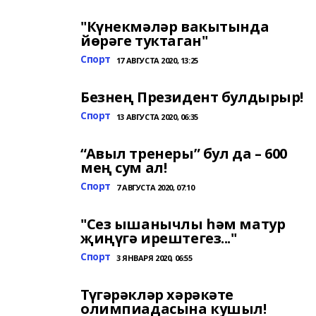
"Күнекмәләр вакытында
йөрәге туктаган"
Спорт
17 АВГУСТА 2020, 13:25
Безнең Президент булдырыр!
Спорт
13 АВГУСТА 2020, 06:35
“Авыл тренеры” бул да – 600
мең сум ал!
Спорт
7 АВГУСТА 2020, 07:10
"Сез ышанычлы һәм матур
җиңүгә ирештегез..."
Спорт
3 ЯНВАРЯ 2020, 06:55
Түгәрәкләр хәрәкәте
олимпиадасына кушыл!