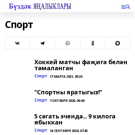
Спорт
Хоккей матчы фаҗига белән
тәмаланган
Спорт
17 МАРТА 2021, 09:20
"Спортны яратыгыз!"
Спорт
7 ОКТЯБРЯ 2020, 06:40
5 сәгать эчендә... 9 килога
ябыккан
Спорт
16 СЕНТЯБРЯ 2020, 07:45