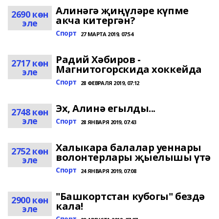
Алинәгә җиңүләре күпме
2690 көн
акча китергән?
эле
Спорт
27 МАРТА 2019, 07:54
Радий Хәбиров -
2717 көн
Магнитогорскида хоккейда
эле
Спорт
28 ФЕВРАЛЯ 2019, 07:12
Эх, Алинә егылды...
2748 көн
эле
Спорт
28 ЯНВАРЯ 2019, 07:43
Халыкара балалар уеннары
2752 көн
волонтерлары җыелышы үтә
эле
Спорт
24 ЯНВАРЯ 2019, 07:08
"Башкортстан кубогы" бездә
2900 көн
кала!
эле
Спорт