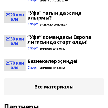
29 АВГУСТА 2018, 07:07
"Уфа" тагын да җиңә
2920 көн
алырмы?
эле
Спорт
9 АВГУСТА 2018, 08:27
“Уфа” командасы Европа
2930 көн
лигасында старт алды!
эле
Спорт
30 ИЮЛЯ 2018, 07:19
Безнекеләр җиңде!
2970 көн
эле
Спорт
20 ИЮНЯ 2018, 06:54
Все материалы
Партнеры