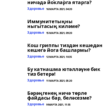
ничәдә йокларга ятарга?
Здоровье
16 МАРТА 2021, 04:20
Иммунитетыңны
ныгытасың киләме?
Здоровье
15 МАРТА 2021, 09:20
Кош гриппы тиздән кешедән
кешегә йога башлармы?
Здоровье
12 МАРТА 2021, 10:35
Бу катнашма ютәлләүне бик
тиз бетерә!
Здоровье
11 МАРТА 2021, 05:20
Бәрәңгенең ничә төрле
файдасы бар, беләсезме?
Здоровье
9 МАРТА 2021, 11:55