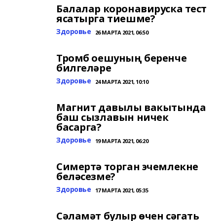
Балалар коронавируска тест
ясатырга тиешме?
Здоровье
26 МАРТА 2021, 06:50
Тромб оешуның беренче
билгеләре
Здоровье
24 МАРТА 2021, 10:10
Магнит давылы вакытында
баш сызлавын ничек
басарга?
Здоровье
19 МАРТА 2021, 06:20
Симертә торган эчемлекне
беләсезме?
Здоровье
17 МАРТА 2021, 05:35
Сәламәт булыр өчен сәгать