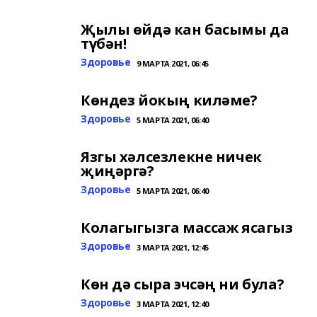
Җылы өйдә кан басымы да
түбән!
Здоровье
9 МАРТА 2021, 06:45
Көндез йокың киләме?
Здоровье
5 МАРТА 2021, 06:40
Язгы хәлсезлекне ничек
җиңәргә?
Здоровье
5 МАРТА 2021, 06:40
Колагыгызга массаж ясагыз
Здоровье
3 МАРТА 2021, 12:45
Көн дә сыра эчсәң ни була?
Здоровье
3 МАРТА 2021, 12:40