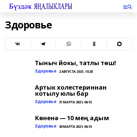
Здоровье
Тыныч йокы, татлы төш!
Здоровье
2 АВГУСТА 2021, 10:20
Артык холестериннан
котылу юлы бар
Здоровье
31 МАРТА 2021, 06:15
Көненә — 10 мең адым
Здоровье
30 МАРТА 2021, 06:15