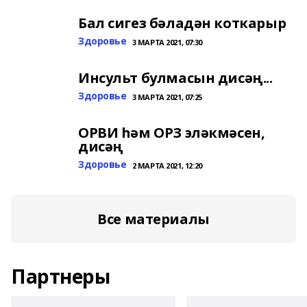
Бал сигез бәладән коткарыр
Здоровье
3 МАРТА 2021, 07:30
Инсульт булмасын дисәң...
Здоровье
3 МАРТА 2021, 07:25
ОРВИ һәм ОРЗ эләкмәсен,
дисәң
Здоровье
2 МАРТА 2021, 12:20
Все материалы
Партнеры