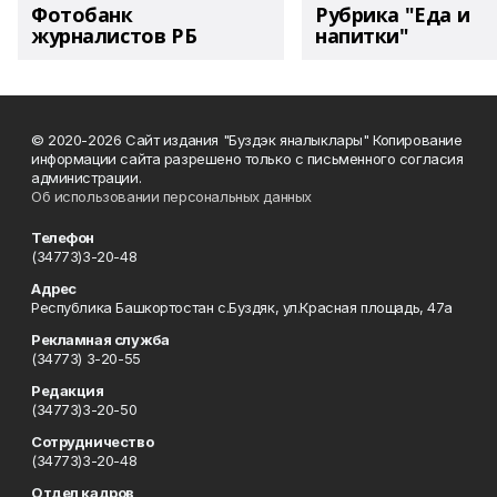
Фотобанк
Рубрика "Еда и
журналистов РБ
напитки"
© 2020-2026 Сайт издания "Буздэк яналыклары" Копирование
информации сайта разрешено только с письменного согласия
администрации.
Об использовании персональных данных
Телефон
(34773)3-20-48
Адрес
Республика Башкортостан с.Буздяк, ул.Красная площадь, 47а
Рекламная служба
(34773) 3-20-55
Редакция
(34773)3-20-50
Сотрудничество
(34773)3-20-48
Отдел кадров