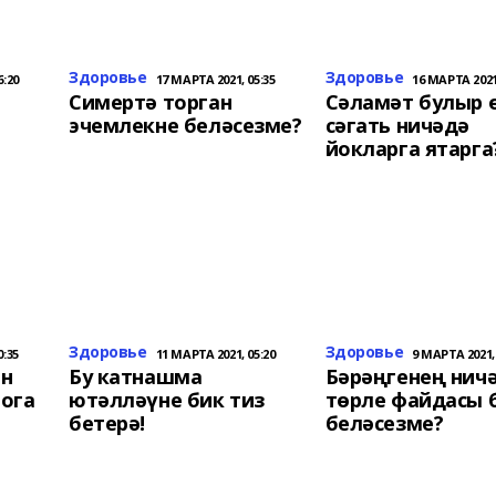
Здоровье
Здоровье
6:20
17 МАРТА 2021, 05:35
16 МАРТА 2021,
Симертә торган
Сәламәт булыр 
эчемлекне беләсезме?
сәгать ничәдә
йокларга ятарга
Здоровье
Здоровье
0:35
11 МАРТА 2021, 05:20
9 МАРТА 2021, 
ән
Бу катнашма
Бәрәңгенең нич
ога
ютәлләүне бик тиз
төрле файдасы б
бетерә!
беләсезме?