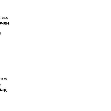
 04:20
өчен
?
11:55
ә
ар,