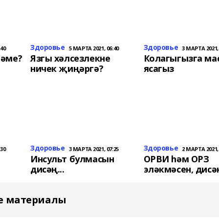
Здоровье
Здоровье
:40
5 МАРТА 2021, 06:40
3 МАРТА 2021, 
ләме?
Язгы хәлсезлекне
Колагыгызга ма
ничек җиңәргә?
ясагыз
Здоровье
Здоровье
:30
3 МАРТА 2021, 07:25
2 МАРТА 2021, 
н
Инсульт булмасын
ОРВИ һәм ОРЗ
дисәң...
эләкмәсен, дисә
е материалы