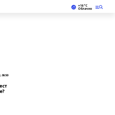
+16 °С
Облачно
 06:50
ест
е?