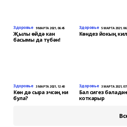
Здоровье
Здоровье
9 МАРТА 2021, 06:45
5 МАРТА 2021, 06
Җылы өйдә кан
Көндез йокың ки
басымы да түбән!
Здоровье
Здоровье
3 МАРТА 2021, 12:40
3 МАРТА 2021, 07
Көн дә сыра эчсәң ни
Бал сигез бәладә
була?
коткарыр
Вс