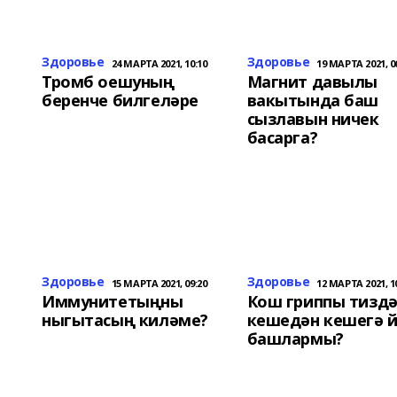
Здоровье
Здоровье
24 МАРТА 2021, 10:10
19 МАРТА 2021, 0
Тромб оешуның
Магнит давылы
беренче билгеләре
вакытында баш
сызлавын ничек
басарга?
Здоровье
Здоровье
15 МАРТА 2021, 09:20
12 МАРТА 2021, 1
Иммунитетыңны
Кош гриппы тизд
ныгытасың киләме?
кешедән кешегә й
башлармы?