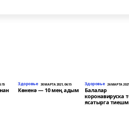
Здоровье
Здоровье
6:15
30 МАРТА 2021, 06:15
26 МАРТА 2021,
нан
Көненә — 10 мең адым
Балалар
коронавируска т
ясатырга тиешм