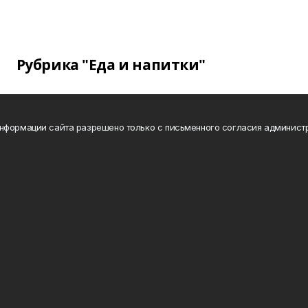
Рубрика "Еда и напитки"
нформации сайта разрешено только с письменного согласия админист