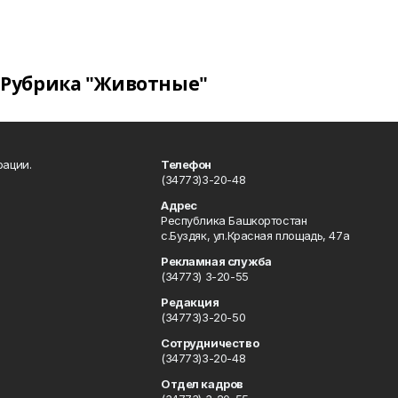
Рубрика "Животные"
рации.
Телефон
(34773)3-20-48
Адрес
Республика Башкортостан
с.Буздяк, ул.Красная площадь, 47а
Рекламная служба
(34773) 3-20-55
Редакция
(34773)3-20-50
Сотрудничество
(34773)3-20-48
Отдел кадров