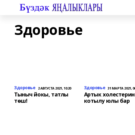
Здоровье
Здоровье
Здоровье
2 АВГУСТА 2021, 10:20
31 МАРТА 2021, 0
Тыныч йокы, татлы
Артык холестерин
төш!
котылу юлы бар