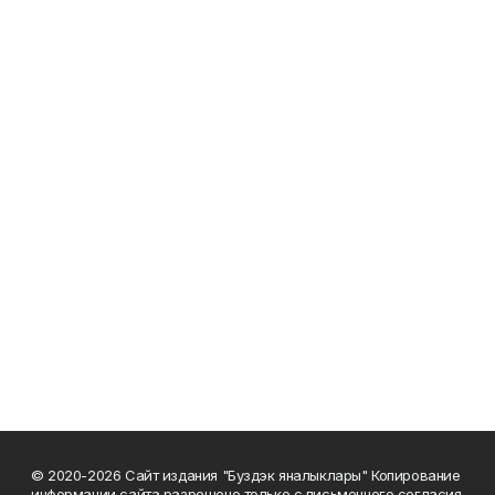
© 2020-2026 Сайт издания "Буздэк яналыклары" Копирование
информации сайта разрешено только с письменного согласия