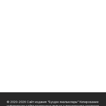
© 2020-2026 Сайт издания "Буздэк яналыклары" Копирование
информации сайта разрешено только с письменного согласия