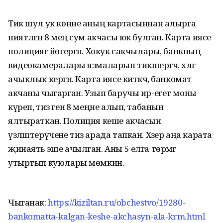
Тик шул ук көнне аның картасыннан алырга
ниятләгән 8 мең сум акчасы юк булган. Карта иясе
полициягә йөгергән. Хокук сакчылары, банкның
видеокамералары язмаларын тикшергәч, хәлгә
ачыклык кергән. Карта иясе киткәч, банкомат
акчаны чыгарган. Узып баручы ир-егет моны
күреп, тиз генә 8 меңне алып, табанын
ялтыраткан. Полиция кеше акчасын
үзләштерүчене тиз арада тапкан. Хәзер аңа карата
җинаять эше ачылган. Аны 5 елга төрмәгә
утыртып куюлары мөмкин.
Чыганак:
https://kiziltan.ru/obchestvo/19280-
bankomatta-kalgan-keshe-akchasyn-ala-krm.html