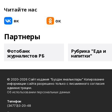
Читайте нас
Партнеры
Фотобанк
Рубрика "Еда и
журналистов РБ
напитки"
© 2020-2026 Сайт издания "Буздэк яналыклары" Копирование
информации сайта разрешено только с письменного согласия
администрации.
Об использовании персональных данных
Телефон
(34773)3-20-48