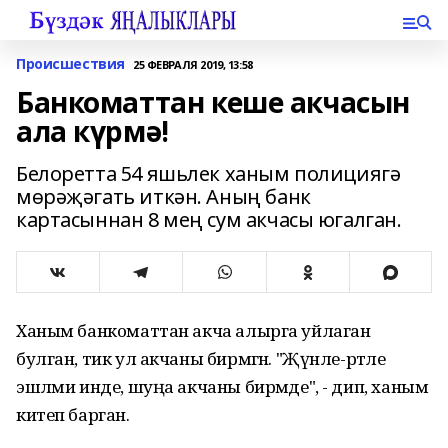
Происшествия
25 ФЕВРАЛЯ 2019, 13:58
Банкоматтан кеше акчасын
ала күрмә!
Белоретта 54 яшьлек ханым полициягә
мөрәҗәгать иткән. Аның банк
картасыннан 8 мең сум акчасы югалган.
Ханым банкоматтан акча алырга уйлаган
булган, тик ул акчаны бирмәгән. "Җүнле-рәтле
эшләми инде, шуңа акчаны бирмәде", - дип, ханым
китеп барган.