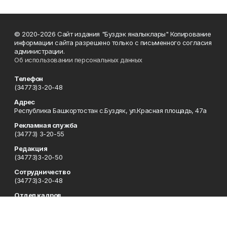
© 2020-2026 Сайт издания "Буздэк яналыклары" Копирование
информации сайта разрешено только с письменного согласия
администрации.
Об использовании персональных данных
Телефон
(34773)3-20-48
Адрес
Республика Башкортостан с.Буздяк, ул.Красная площадь, 47а
Рекламная служба
(34773) 3-20-55
Редакция
(34773)3-20-50
Сотрудничество
(34773)3-20-48
Отдел кадров
(34773) 3-20-55