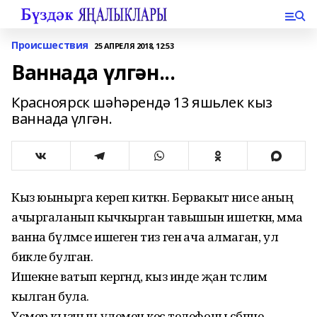
Происшествия
25 АПРЕЛЯ 2018, 12:53
Ваннада үлгән...
Красноярск шәһәрендә 13 яшьлек кыз
ваннада үлгән.
Кыз юынырга кереп киткән. Бервакыт әнисе аның
ачыргаланып кычкырган тавышын ишеткән, әмма
ванна бүлмәсе ишеген тиз генә ача алмаган, ул
бикле булган.
Ишекне ватып кергәндә, кыз инде җан тәслим
кылган була.
Үсмер кызның үлеменә кесә телефоны сәбәпче