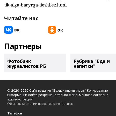
tik-alga-baryrga-tieshbez.html
Читайте нас
Партнеры
Фотобанк
Рубрика "Еда и
журналистов РБ
напитки"
© 2020-2026 Сайт издания "Буздэк яналыклары" Копирование
информации сайта разрешено только с письменного согласия
администрации.
Об использовании персональных данных
Телефон