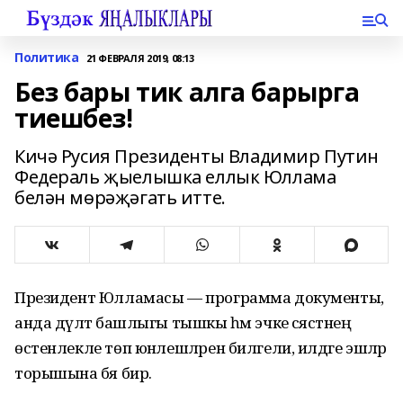
Политика
21 ФЕВРАЛЯ 2019, 08:13
Без бары тик алга барырга
тиешбез!
Кичә Русия Президенты Владимир Путин
Федераль җыелышка еллык Юллама
белән мөрәҗәгать итте.
Президент Юлламасы — программа документы,
анда дәүләт башлыгы тышкы һәм эчке сәясәтнең
өстенлекле төп юнәлешләрен билгели, илдәге эшләр
торышына бәя бирә.