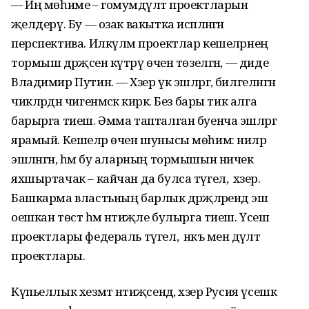
— Иң мөһиме – гомумдәүләт проектларын
җәелдерү. Бу — озак вакытка исәпләнгән
перспектива. Илкүләм проектлар кешеләрнең
тормыш дәрәҗәсен күтәрү өчен төзелгән, — диде
Владимир Путин. — Хәзер үк эшләргә, билгеләнгән
чикләрдән чигенмәскә кирәк. Без бары тик алга
барырга тиеш. Әмма тапталган буенча эшләргә
ярамый. Кешеләр өчен шунысы мөһим: ниләр
эшләнгән, һәм бу аларның тормышын ничек
яхшыртачак – кайчан да булса түгел, ә хәзер.
Башкарма властьның барлык дәрәҗәләрендә эш
оешкан төстә һәм нәтиҗәле булырга тиеш. Үсеш
проектлары федераль түгел, ә нәкъ менә дәүләт
проектлары.
Күпьеллык хезмәт нәтиҗәсендә, хәзер Русия үсешкә