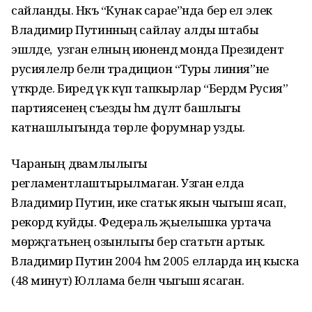
сайланды. Нәкъ “Кунак сарае”нда бер ел элек
Владимир Путинның сайлау алды штабы
эшләде, ә узган елның июнендә монда Президент
русиялеләр белән традицион “Туры линия”не
үткәрде. Биредә үк күп тапкырлар “Бердәм Русия”
партиясенең съезды һәм дәүләт башлыгы
катнашлыгында төрле форумнар узды.
Чараның дәвамлылыгы
регламентлаштырылмаган. Узган елда
Владимир Путин, ике сәгатькә якын чыгыш ясап,
рекорд куйды. Федераль җыелышка уртача
мөрәҗәгатьнең озынлыгы бер сәгатьтән артык.
Владимир Путин 2004 һәм 2005 елларда иң кыска
(48 минут) Юллама белән чыгыш ясаган.