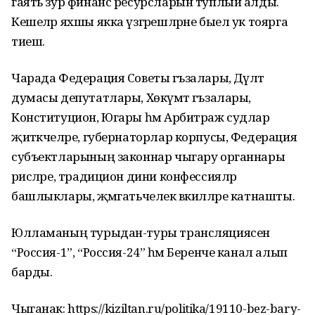
гаять зур финанс ресурсларын туплый алды.
Кешеләр яхшы якка үзгәрешләрне быел ук тоярга
тиеш.
Чарада Федерация Советы әгъзалары, Дәүләт
думасы депутатлары, Хөкүмәт әгъзалары,
Конституцион, Югары һәм Арбитраж судлар
җитәкчеләре, губернаторлар корпусы, Федерация
субъектларының законнар чыгару органнары
рәисләре, традицион дини конфессияләр
башлыклары, җәмәгатьчелек вәкилләре катнашты.
Юлламаның турыдан-туры трансляциясен
“Россия-1”, “Россия-24” һәм Беренче канал алып
барды.
Чыганак: https://kiziltan.ru/politika/19110-bez-bary-