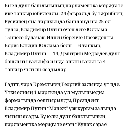
Быел дәүләт башлыгының парламентка мөрәҗәгате
ике тапкыр юбилейлы: 24 февральдә бу тәҗрибәнең
Русиянең яңа тарихында башлануына 25 ел
тулса, Владимир Путин өчен әлеге Юллама
15нчесе булачак. Илнең беренче Президенты
Борис Ельцин Юллама белән — 6 тапкыр,
Владимир Путин — 14, Дмитрий Медведев дәүләт
башлыгы вазыйфасында эшләгән вакытта 4
тапкыр чыгыш ясадылар.
Гадәттә, чара Кремльнең Георгий залында үтә иде.
Үткән елның 1 мартында ул мультимедиа
форматында оештырылды, Президент
Владимир Путин “Манеж” үзәк күргәзмә залында
чыгыш ясады. Бу юлы дәүләт башлыгының
парламентка мөрәҗәгате өчен “Кунак сарае”