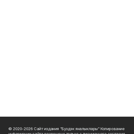
© 2020-2026 Сайт издания "Буздэк яналыклары" Копирование
информации сайта разрешено только с письменного согласия