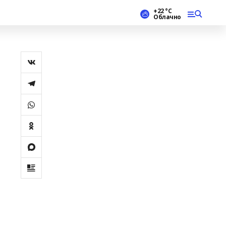
+22 °С
Облачно