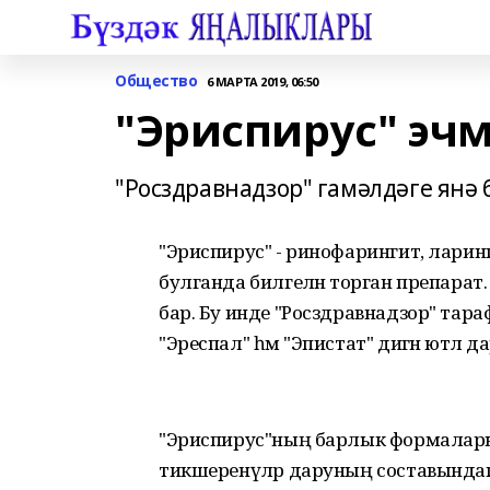
Общество
6 МАРТА 2019, 06:50
"Эриспирус" эчм
"Росздравнадзор" гамәлдәге янә
"Эриспирус" - ринофарингит, ларинг
булганда билгеләнә торган препарат
бар. Бу инде "Росздравнадзор" тар
"Эреспал" һәм "Эпистат" дигән ютәл
"Эриспирус"ның барлык формаларын д
тикшеренүләр даруның составында