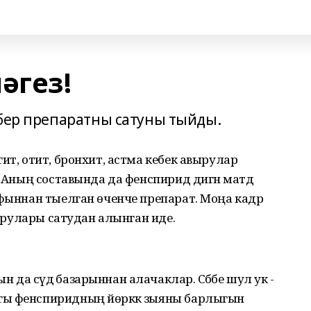
әгез!
 бер препаратны сатуны тыйды.
ит, отит, бронхит, астма кебек авырулар
. Аның составында да фенспирид дигән матдә
афыннан тыелган өченче препарат. Моңа кадәр
 дарулары сатудан алынган иде.
а сәүдә базарыннан алачаклар. Сәбәбе шул ук -
гы фенспиридның йөрәккә зыяны барлыгын