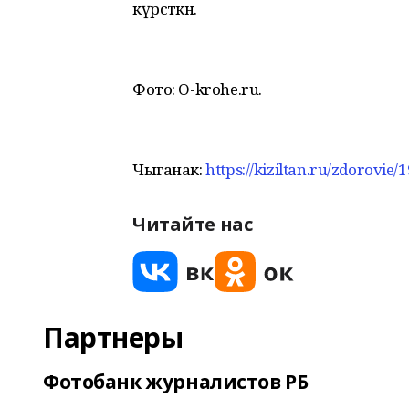
күрсәткән.
Фото: O-krohe.ru.
Чыганак:
https://kiziltan.ru/zdorovie
Читайте нас
Партнеры
Фотобанк журналистов РБ