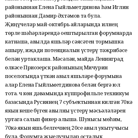
районыннан Елена Гыйльметдинова һәм Иглин
районыннан Дамир Әхтәмов та була.
Җиңүчеләр май-октябрь айларында илнең
төрле шәһәрләрендә оештырылган форумнарда
катнаша, авылда яшьләр сәясәтен тормышка
ашыру, иҗади потенциалын үстерү тәҗрибәсе
белән уртаклаша. Мәсәлән, майда Ленинград
өлкәсе Приозерск районының Мичурин
поселогында үткән авыл яшьләре форумына
алар Елена Гыйльметдинова белән бергә юл
тота. Өч көн дәвамында күппрофильле техникум
базасында Русиянең 7 субъектыннан килгән 70кә
якын кеше бүген авылны үстерү мәсьәләләрен
уртага салып фикер алыша. Шунысы мөһим,
70кә якын яшь белгеч­нең 20се авыл укытучысы
була. Форумга җыелучылар осталык