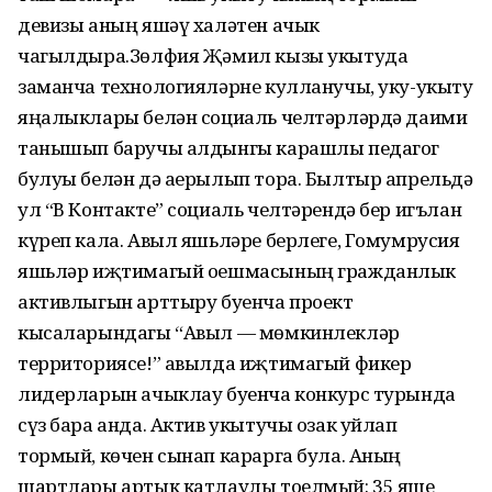
девизы аның яшәү халәтен ачык
чагылдыра.Зөлфия Җәмил кызы укытуда
заманча технологияләрне кулланучы, уку-укыту
яңалыклары белән социаль челтәрләрдә даими
танышып баручы алдынгы карашлы педагог
булуы белән дә аерылып тора. Былтыр апрельдә
ул “В Контакте” социаль челтәрендә бер игълан
күреп кала. Авыл яшьләре берлеге, Гомумрусия
яшьләр иҗтимагый оешмасының гражданлык
активлыгын арттыру буенча проект
кысаларындагы “Авыл — мөмкинлекләр
территориясе!” авылда иҗтимагый фикер
лидерларын ачыклау буенча конкурс турында
сүз бара анда. Актив укытучы озак уйлап
тормый, көчен сынап карарга була. Аның
шартлары артык катлаулы тоелмый: 35 яше