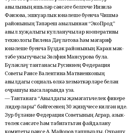
авылының яшьләр сәясәте белгече Инзилә
Фәизова, эшкуарлык юнәлеше буенча Чиш­мә
районының Тәпәреш авылыннан “ЭкоПрод”
авыл хуҗалыгы кулланучылар кооперативы
технологы Вилена Дәүләтова һәм мәга­риф
юнәлеше буенча Бүздәк районының Каран мәк­
тәбе укытучысы Зөлфия Мансурова була.
Бүләкләү тантанасы Русиянең Федерация
Советы Рәисе Валентина Мат­виенконың
авылдагы социаль өлкә хезмәткәрләре белән
очрашуы кысаларында уза.
— Тантанага “Авылдагы җәмәгать­челек фикере
лидерлары” бәйгесенең 30 җиңүчесе килгән иде.
Зур бүләкне Федерация Советының Аграр, азык-
төлек сәясәте һәм табигатьтән файдалану
комитеты рәисе А. Майоров тапшырды. Очрашу