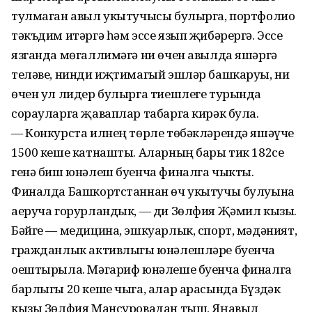
тулмаган авыл укытучысы булырга, портфолио
тәкъдим итәргә һәм эссе язып җибәрергә. Эссе
язганда мөгаллимәгә ни өчен авылда яшәргә
теләве, нинди иҗтимагый эшләр башкаруы, ни
өчен ул лидер булырга тиешлеге турында
сорауларга җавап­лар табарга кирәк була.
— Конкурста илнең төрле төбәклә­рендә яшәүче
1500 кеше катнашты. Аларның бары тик 182се
генә биш юнәлеш буенча финалга чыкты.
Финалда Башкортстаннан өч укытучы булуына
аеруча горурландык, — ди Зөлфия Җәмил кызы.
Бәйге — медицина, эшкуарлык, спорт, мәдәният,
гражданлык активлыгы юнәлешләре буенча
оештырыла. Мәгариф юнәлеше буенча финалга
барлыгы 20 кеше чыга, алар арасында Бүздәк
кызы Зөлфия Мансуровадан тыш, Яңа­выл