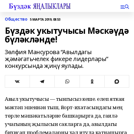
Общество
5 МАРТА 2019, 08:53
Бүздәк укытучысы Мәскәүдә
бүләкләнде!
Зөлфия Мансурова “Авылдагы
җәмәгатьчелек фикере лидерлары”
конкурсында җиңү яулады.
Авыл укытучысы — тынгысыз кеше. Өелеп яткан
мәктәп эшеннән тыш, йорт-ихатасындагы мең
төрле мәшәкатьләрне башкарырга да, гаилә
учагының җылысын сакларга да, авылдагы
бихисап проблемаларны хәл итүдә катнашырга