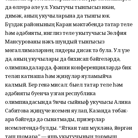
да өлгерә әле ул. Укытучы тынгысыз икән,
димәк, аның укучыларына да тынгы юк.
Бүздәк районының Каран мәктә­бендә татар теле
һәм әдәбияты, инглиз теле укытучысы Зөлфия
Мансурованы нәкъ шундый тынгысыз
мөгаллимәләрнең лидеры дисәк тә була. Ул үзе
дә, аның укучылары да бихисап бәйгеләрдә,
олимпиадаларда, фәнни кон­ференцияләрдә бик
те­ләп катнаша һәм җиңүләр яуламыйча
калмый. Бер генә мисал: быел татар теле һәм
әдәбияты буенча узган республика
олимпиадасында 9нчы сыйныф укучысы Алина
Сабитова җиңүче исемен яулап, Казанда төбәк-
ара бәйгедә дә сынатмады, призерлар
исемлегендә булды. “Яткан таш мүклә­нә, йөргән
таш шомара” — яшь укытучының тормыш