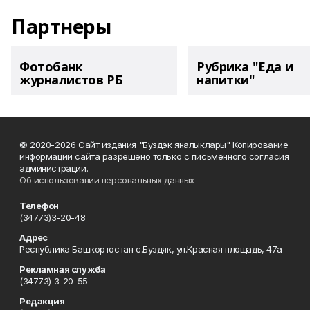
Партнеры
Фотобанк
Рубрика "Еда и
журналистов РБ
напитки"
© 2020-2026 Сайт издания "Буздэк яналыклары" Копирование
информации сайта разрешено только с письменного согласия
администрации.
Об использовании персональных данных
Телефон
(34773)3-20-48
Адрес
Республика Башкортостан с.Буздяк, ул.Красная площадь, 47а
Рекламная служба
(34773) 3-20-55
Редакция