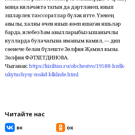
миңа киләчәктә тагын да дәртләнеп, янып
эшләрлек тәэссоратлар бүләк итте. Үзенең
авылы, халкы өчен янып-көеп яшәгән яшьләр
барда, илебез һәм авылларыбыз ышанычлы
кулларда булачагына иманым камил, — дип
сөенече белән бүлеште Зөлфия Җәмил кызы.
Зөлфия ФӘТХЕТДИНОВА.
Чыганак:
https://kiziltan.ru/obchestvo/19588-bzdk-
ukytuchysy-mskd-blklnde.html
Читайте нас