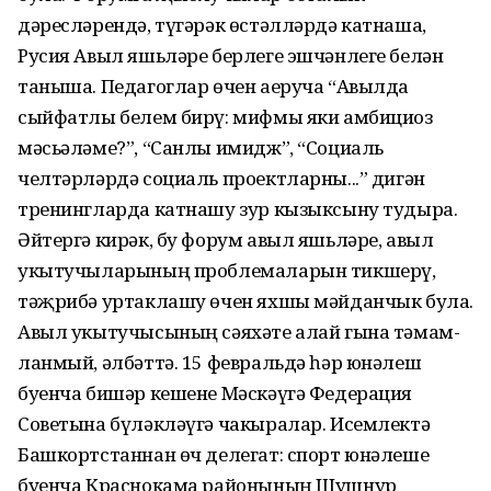
дәресләрендә, түгәрәк өстәлләрдә катнаша,
Русия Авыл яшьләре берлеге эшчәнлеге белән
таныша. Педагоглар өчен аеруча “Авылда
сыйфатлы белем бирү: мифмы яки амбициоз
мәсьәләме?”, “Санлы имидж”, “Социаль
челтәрләрдә социаль проект­­ларны...” дигән
тренингларда катнашу зур кызыксыну тудыра.
Әй­тергә кирәк, бу форум авыл яшьләре, авыл
укытучы­ларының проблемаларын тикшерү,
тәҗрибә уртаклашу өчен яхшы мәйданчык була.
Авыл укытучысының сәяхәте алай гына тәмам­
ланмый, әлбәттә. 15 фев­ральдә һәр юнәлеш
буенча бишәр кешене Мәскәүгә Федерация
Советына бүләкләүгә чакыралар. Исем­лектә
Башкортстаннан өч делегат: спорт юнәлеше
буенча Краснокама районының Шушнур