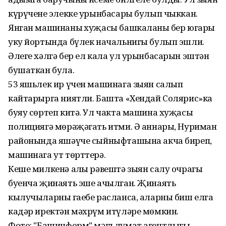
күрүченең элекке урынбасары булып чыккан.
Янган машинаның хуҗасы башкаланың бер югары
уку йортында бүлек начальнигы булып эшли.
Әлеге хәлгә бер ел кала ул урынбасарын эштән
бушаткан була.
53 яшьлек ир үчен машинага зыян салып
кайтарырга ниятли. Башта «Хендай Солярис»ка
буяу сөртеп китә. Ул чакта машина хуҗасы
полициягә мөрәҗәгать итми. Ә аннары, Нуриман
районында яшәүче сыйныфташына акча биреп,
машинага ут төрттерә.
Кеше милкенә аңлы рәвештә зыян салу очрагы
буенча җинаять эше ачылган. Җинаять
кылучыларның гаебе расланса, аларны биш елга
кадәр иректән мәхрүм итүләре мөмкин.
Фото: "Башинформ" мәгълүмат агентлыгы.