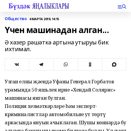
Общество
4 МАРТА 2019, 14:15
Үчен машинадан алган...
Ә хәзер рәшәткә артына утыруы бик
ихтимал.
Узган елның җәендә Уфаның Генерал Горбатов
урамында 50 яшьлек ирнең «Хендай Солярис»
машинасы янган булган.
Полиция хезмәткәрләре һәм эксперт-
криминалистлар автомобильнең ут төртү
аркасында януын ачыклаган. Шушы көннәрдә бу
адымга баручының исеме билгеле булды. Ул зыян