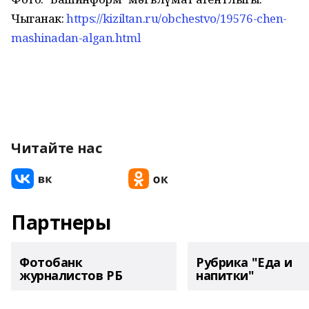
Чыганак:
https://kiziltan.ru/obchestvo/19576-chen-
mashinadan-algan.html
Читайте нас
Партнеры
Фотобанк
Рубрика "Еда и
журналистов РБ
напитки"