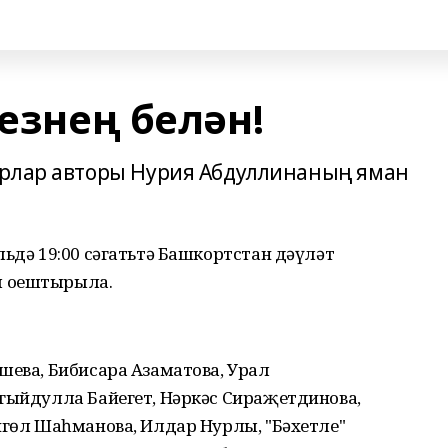
Сезнең белән!
ырлар авторы Нурия Абдуллинаның яман
льдә 19:00 сәгатьтә Башкортстан дәүләт
ы оештырыла.
шева, Бибисара Азаматова, Урал
әгыйдулла Байегет, Нәркәс Сираҗетдинова,
йгөл Шаһманова, Илдар Нурлы, "Бәхетле"