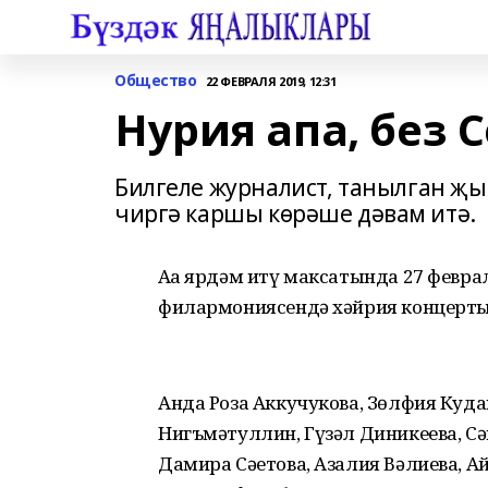
Общество
22 ФЕВРАЛЯ 2019, 12:31
Нурия апа, без 
Билгеле журналист, танылган җ
чиргә каршы көрәше дәвам итә.
Аңа ярдәм итү максатында 27 февра
филармониясендә хәйрия концерт
Анда Роза Аккучукова, Зөлфия Куда
Нигъмәтуллин, Гүзәл Диникеева, С
Дамира Сәетова, Азалия Вәлиева, А