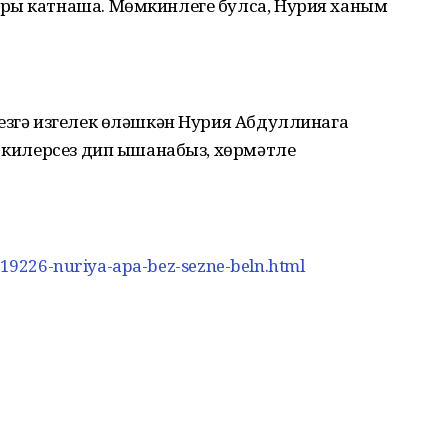
ры катнаша. Мөмкинлеге булса, Нурия ханым
езгә изгелек өләшкән Нурия Абдуллинага
ә килерсез дип ышанабыз, хөрмәтле
vo/19226-nuriya-apa-bez-sezne-beln.html