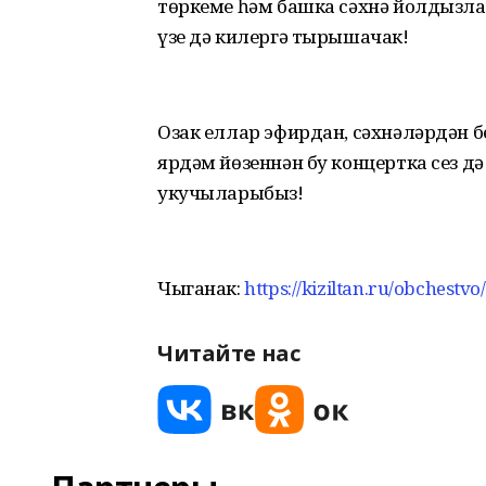
төркеме һәм башка сәхнә йолдызла
үзе дә килергә тырышачак!
Озак еллар эфирдан, сәхнәләрдән б
ярдәм йөзеннән бу концертка сез д
укучыларыбыз!
Чыганак:
https://kiziltan.ru/obchest
Читайте нас