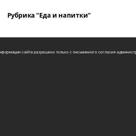
Рубрика "Еда и напитки"
нформации сайта разрешено только с письменного согласия админист