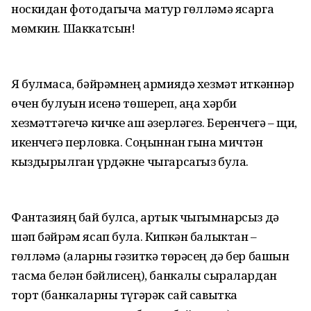
носкидан фотодагыча матур гөлләмә ясарга
мөмкин. Шаккатсын!
Я булмаса, бәйрәмнең армиядә хезмәт иткәннәр
өчен булуын исенә төшереп, аңа хәрби
хезмәттәгечә кичке аш әзерләгез. Беренчегә – щи,
икенчегә перловка. Соңыннан гына мичтән
кыздырылган үрдәкне чыгарсагыз була.
Фантазияң бай булса, артык чыгымнарсыз дә
шәп бәйрәм ясап була. Кипкән балыктан –
гөлләмә (аларны гәзиткә төрәсең дә бер башын
тасма белән бәйлисең), банкалы сыралардан
торт (банкаларны түгәрәк сай савытка