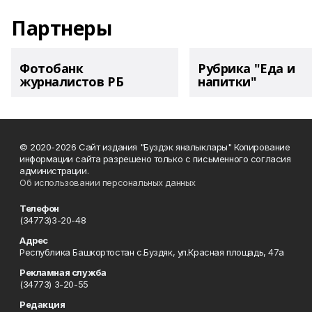
Партнеры
Фотобанк
Рубрика "Еда и
журналистов РБ
напитки"
© 2020-2026 Сайт издания "Буздэк яналыклары" Копирование
информации сайта разрешено только с письменного согласия
администрации.
Об использовании персональных данных
Телефон
(34773)3-20-48
Адрес
Республика Башкортостан с.Буздяк, ул.Красная площадь, 47а
Рекламная служба
(34773) 3-20-55
Редакция