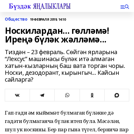
Общество
19 ФЕВРАЛЯ 2019, 14:10
Носкилардан... гөлләмә!
Иреңә бүләк жәлләмә...
Тиздән – 23 февраль. Сөйгән ярларына
“Лексус” машинасы бүләк итә алмаган
хатын-кызларның баш вата торган чоры.
Носки, дезодорант, кырынгыч... Кайсын
сайларга?
Гап-гади һәм кыйммәт булмаган бүләкне дә
гадәти булмаганча бүләк итеп була. Мәсәлән,
шул ук носкины. Бер пар гына түгел, берничә пар