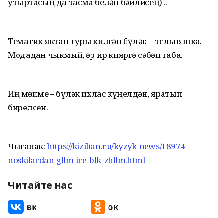
утыртасың да тасма белән бәйлисең)...
Тематик яктан туры килгән бүләк – тельняшка.
Модадан чыкмый, һәр ир кияргә сәбәп таба.
Иң мөһиме – бүләк ихлас күңелдән, яратып
бирелсен.
Чыганак:
https://kiziltan.ru/kyzyk-news/18974-
noskilardan-gllm-ire-blk-zhllm.html
Читайте нас