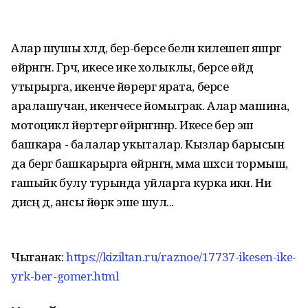
Алар шушы хәлдә, бер-берсе белән килешеп яшәргә
өйрәнгән. Гәрчә, икесе ике холыклы, берсе өйдә
утырырга, икенче йөрергә ярата, берсе
аралашучан, икенчесе йомыграк. Алар машина,
мотоцикл йөртергә өйрәнгәннәр. Икесе бер эш
башкара - балалар укыталар. Кызлар барысын
да бергә башкарырга өйрәнгән, әмма шәхси тормыш,
гашыйк булу турында уйларга курка икән. Ни
дисәң дә, ансы йөрәк эше шул...
Чыганак:
https://kiziltan.ru/raznoe/17737-ikesen-ike-
yrk-ber-gomer.html