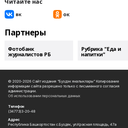
Читайте нас
Партнеры
Фотобанк
Рубрика "Еда и
журналистов РБ
напитки"
© 2020-2026 Сайт издания "Буздэк яналыклары" Копирование
информации сайта разрешено только с письменного согласия
администрации.
Об использовании персональных данных
Телефон
(34773)3-20-48
Адрес
Республика Башкортостан с.Буздяк, ул.Красная площадь, 47а