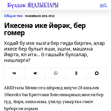
Общество
19 ФЕВРАЛЯ 2019, 07:23
Икесенә ике йөрәк, бер
гомер
Ходай бу ике кызга бер гәүдә биргән, алар
икесе бер булып яши, эшли, машина
йөртә, ял итә... Ә гашыйк булсалар,
нишләргә?
АКШтагы Менисота шәһәрендә яшәүче 28 яшьлек
Эбигейл һәм Бриттани Хенсеннарның икесенә бер
гәүдә, ә йөрәк, ашказаны, үпкәләр, умыртка сөяге
һәрберсенә аерым.