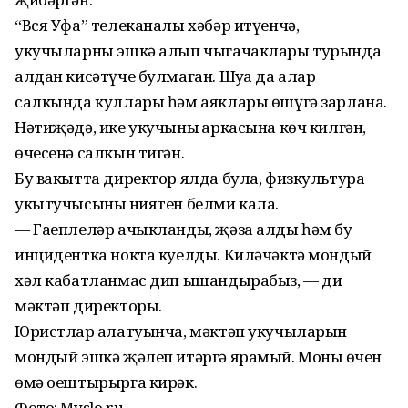
“Вся Уфа” телеканалы хәбәр итүенчә,
укучыларны эшкә алып чыгачаклары турында
алдан кисәтүче булмаган. Шуңа да алар
салкында куллары һәм аяклары өшүгә зарлана.
Нәтиҗәдә, ике укучының аркасына көч килгән,
өчесенә салкын тигән.
Бу вакытта директор ялда була, физкультура
укытучысының ниятен белми кала.
— Гаеплеләр ачыкланды, җәза алды һәм бу
инцидентка нокта куелды. Киләчәктә мондый
хәл кабатланмас дип ышандырабыз, — ди
мәктәп директоры.
Юристлар аңлатуынча, мәктәп укучыларын
мондый эшкә җәлеп итәргә ярамый. Моның өчен
өмә оештырырга кирәк.
Фото: Myslo.ru