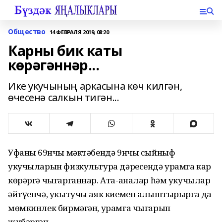
Общество
14 ФЕВРАЛЯ 2019, 08:20
Карны бик каты
көрәгәннәр...
Ике укучының аркасына көч килгән,
өчесенә салкын тигән...
Уфаның 69нчы мәктәбендә 9нчы сыйныф
укучыларын физкультура дәресендә урамга кар
көрәргә чыгарганнар. Ата-аналар һәм укучылар
әйтүенчә, укытучы аяк киемен алыштырырга да
мөмкинлек бирмәгән, урамга чыгарып
җибәргән.