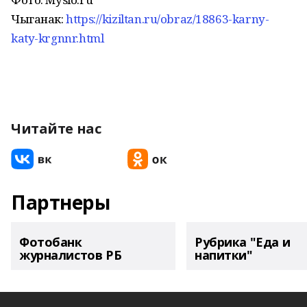
Чыганак:
https://kiziltan.ru/obraz/18863-karny-
katy-krgnnr.html
Читайте нас
Партнеры
Фотобанк
Рубрика "Еда и
журналистов РБ
напитки"