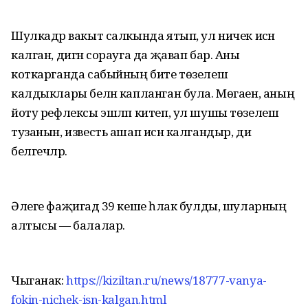
Шулкадәр вакыт салкында ятып, ул ничек исән
калган, дигән сорауга да җавап бар. Аны
коткарганда сабыйның бите төзелеш
калдыклары белән капланган була. Мөгаен, аның
йоту рефлексы эшләп китеп, ул шушы төзелеш
тузанын, известь ашап исән калгандыр, ди
белгечләр.
Әлеге фаҗигадә 39 кеше һәлак булды, шуларның
алтысы — балалар.
Чыганак:
https://kiziltan.ru/news/18777-vanya-
fokin-nichek-isn-kalgan.html