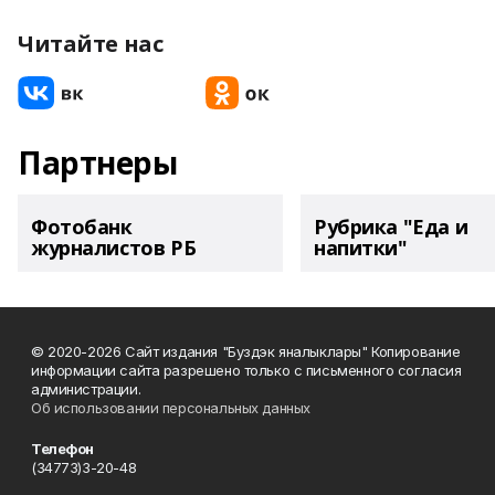
Читайте нас
Партнеры
Фотобанк
Рубрика "Еда и
журналистов РБ
напитки"
© 2020-2026 Сайт издания "Буздэк яналыклары" Копирование
информации сайта разрешено только с письменного согласия
администрации.
Об использовании персональных данных
Телефон
(34773)3-20-48