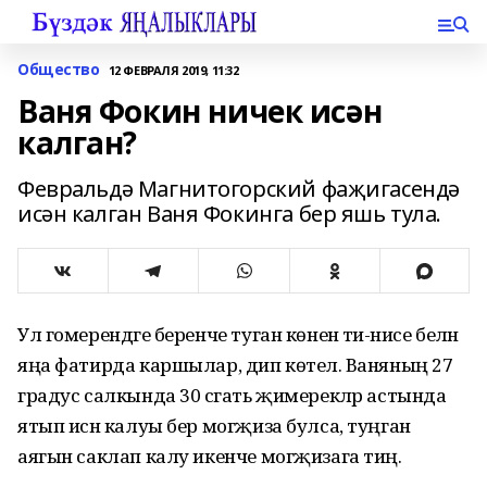
Общество
12 ФЕВРАЛЯ 2019, 11:32
Ваня Фокин ничек исән
калган?
Февральдә Магнитогорский фаҗигасендә
исән калган Ваня Фокинга бер яшь тула.
Ул гомерендәге беренче туган көнен әти-әнисе белән
яңа фатирда каршылар, дип көтелә. Ваняның 27
градус салкында 30 сәгать җимерекләр астында
ятып исән калуы бер могҗиза булса, туңган
аягын саклап калу икенче могҗизага тиң.