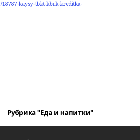
ka/18787-kaysy-tbkt-kbrk-kreditka-
Рубрика "Еда и напитки"