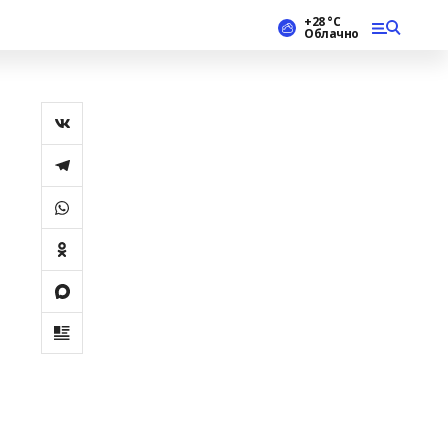
+28 °С
Облачно