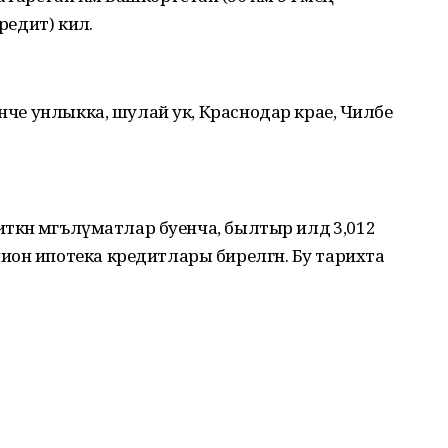
редит) килә.
енче унлыкка, шулай ук, Краснодар крае, Чиләбе
иткән мәгълүматлар буенча, былтыр илдә 3,012
он ипотека кредитлары бирелгән. Бу тарихта