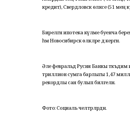
кредит), Свердловск өлкәсе (51 мең к
Бирелгән ипотека күләме буенча бер
һәм Новосибирск өлкәләре дә кергән.
Әле февральдә Русия Банкы тәкъдим 
триллион сумга барлыгы 1,47 милли
рекордлы сан булып билгеләнә.
Фото: Социаль челтәрләрдән.