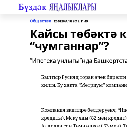
Общество
12 ФЕВРАЛЯ 2019, 11:49
Кайсы төбәктә 
“чумганнар”?
“Ипотека унлыгы”нда Башкортста
Былтыр Русиядә торак өчен бирелгән
килгән. Бу хакта “Метриум” компания
Компания вәкилләре белдерүенчә, “И
кредиты), Мәскәү яны (82 мең кредит
Алардан соң Төмән өлкәсе ( 63 мең), 