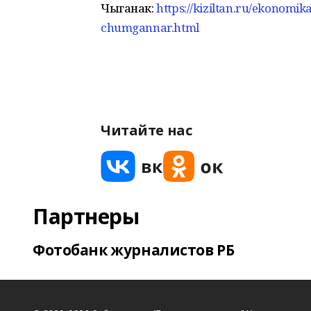
Чыганак:
https://kiziltan.ru/ekonomi
chumgannar.html
Читайте нас
Партнеры
Фотобанк журналистов РБ