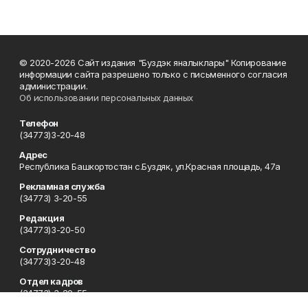
© 2020-2026 Сайт издания "Буздэк яналыклары" Копирование
информации сайта разрешено только с письменного согласия
администрации.
Об использовании персональных данных
Телефон
(34773)3-20-48
Адрес
Республика Башкортостан с.Буздяк, ул.Красная площадь, 47а
Рекламная служба
(34773) 3-20-55
Редакция
(34773)3-20-50
Сотрудничество
(34773)3-20-48
Отдел кадров
(34773) 3-20-55