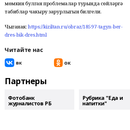
мөмкин булган проблемалар турында сөйләргә
табиблар чакыру зарурлыгын билгели.
Чыганак:
https://kiziltan.ru/obraz/18597-tagyn-ber-
dres-bik-dres.html
Читайте нас
Партнеры
Фотобанк
Рубрика "Еда и
журналистов РБ
напитки"