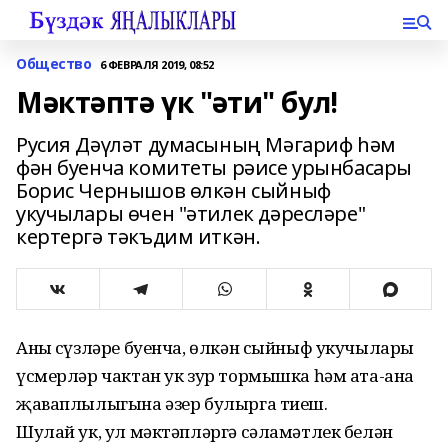
Общество
6 ФЕВРАЛЯ 2019, 08:52
Мәктәптә үк "әти" бул!
Русия Дәүләт думасының Мәгариф һәм
фән буенча комитеты рәисе урынбасары
Борис Чернышов өлкән сыйныф
укучылары өчен "әтилек дәресләре"
кертергә тәкъдим иткән.
Аның сүзләре буенча, өлкән сыйныф укучылары
үсмерләр чактан ук зур тормышка һәм ата-ана
җаваплылыгына әзер булырга тиеш.
Шулай ук, ул мәктәпләргә сәламәтлек белән