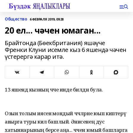
Общество
6 ФЕВРАЛЯ 2019, 09:28
20 ел... чәчен юмаган...
Брайтонда (Бөекбритания) яшәүче
Френки Клуни исемле кыз 6 яшендә чәчен
үстерергә карар итә.
13 яшендә кызның чәче инде билдән була.
Озын толым иясенә мондый чәчләрне юып киптерү
авырга туры килә башлый. Әнисенең дус
хатыннарының берсе аңа... чәчен юмый башларга