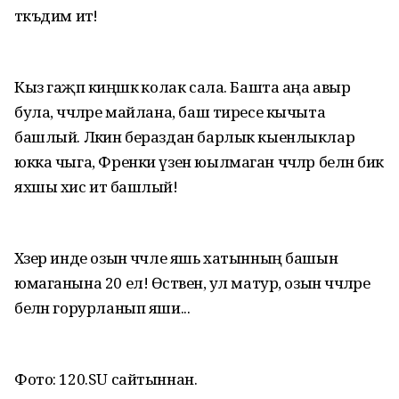
тәкъдим итә!
Кыз гаҗәп киңәшкә колак сала. Башта аңа авыр
була, чәчләре майлана, баш тиресе кычыта
башлый. Ләкин бераздан барлык кыенлыклар
юкка чыга, Френки үзен юылмаган чәчләр белән бик
яхшы хис итә башлый!
Хәзер инде озын чәчле яшь хатынның башын
юмаганына 20 ел! Өстәвенә, ул матур, озын чәчләре
белән горурланып яши...
Фото: 120.SU сайтыннан.