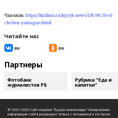
Чыганак:
https://kiziltan.ru/kyzyk-news/18598-20-el-
chchen-yumagan.html
Читайте нас
Партнеры
Фотобанк
Рубрика "Еда и
журналистов РБ
напитки"
© 2020-2026 Сайт издания "Буздэк яналыклары" Копирование
информации сайта разрешено только с письменного согласия