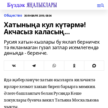
Общество
30 ЯНВАРЯ 2019, 08:04
Хатыныңа кул күтәрмә!
Акчасыз каласың...
Русия хатын-кызлары бу яклап берничек
тә якланмаган гүзәл затлар исемлегендә
дөньяда - беренче.
Өйдә җәберләнүче хатын-кызларга киләчәктә
ирләре хезмәт хакын биреп барырга мөмкин.
Әлеге башлангыч белән Русиядә Кеше
хокуклары буенча вәкил Татьяна Москалькова
чыкты.