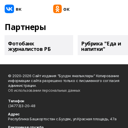
Партнеры
Фотобанк
Рубрика "Еда и
журналистов РБ
напитки"
© 2020-2026 Сайт издания "Буздэк яналыклары" Копирование
информации сайта разрешено только с письменного согласия
администрации.
Об использовании персональных данных
Телефон
(34773)3-20-48
Адрес
Республика Башкортостан с.Буздяк, ул.Красная площадь, 47а
Рекламная служба