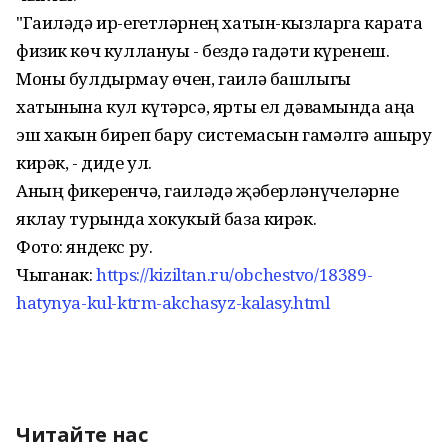
"Гаиләдә ир-егетләрнең хатын-кызларга карата
физик көч куллануы - бездә гадәти күренеш.
Моны булдырмау өчен, гаилә башлыгы
хатынына кул күтәрсә, ярты ел дәвамында аңа
эш хакын биреп бару системасын гамәлгә ашыру
кирәк, - диде ул.
Аның фикеренчә, гаиләдә җәберләнүчеләрне
яклау турында хокукый база кирәк.
Фото: яндекс ру.
Чыганак:
https://kiziltan.ru/obchestvo/18389-
hatynya-kul-ktrm-akchasyz-kalasy.html
Читайте нас