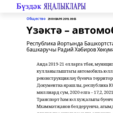
Общество
29 ЯНВАРЯ 2019, 09:05
Үзәктә – автом
Республика йортында Башкортс
башкаручы Радий Хәбиров Хөкүм
Анда 2019-21 елларга төбәк, муниц
кулланылыштагы автомобиль юллары
реконструкцияләү буенча территор
Документка ярашлы, республика Ю
миллиард сум, 2020 елга – 17,2, 20
Транспорт һәм юл хуҗалыгы буенч
Мөхәммәтҗанов белдерүенчә, агым