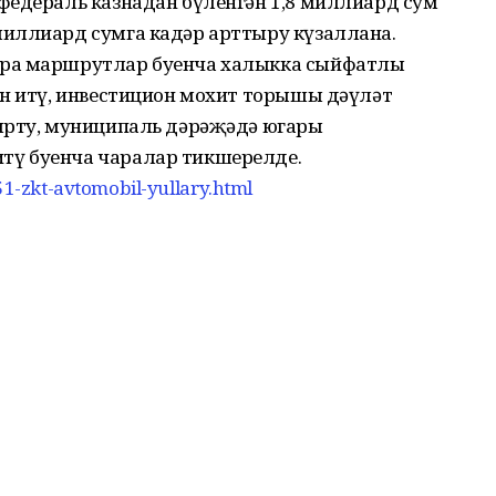
федераль казнадан бүленгән 1,8 миллиард сум
иллиард сумга кадәр арттыру күзаллана.
ара маршрутлар буенча халыкка сыйфатлы
ин итү, инвестицион мохит торышы дәүләт
ырту, муниципаль дәрәҗәдә югары
ү буенча чаралар тикшерелде.
351-zkt-avtomobil-yullary.html