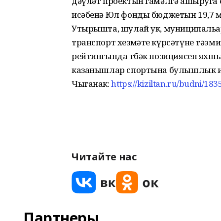
дәүләт проектын гамәлгә ашыруга 
исәбенә Юл фонды бюджетын 19,7 м
Утырышта, шулай ук, муниципаль
транспорт хезмәте күрсәтүне тәэм
рейтингында төбәк позициясен яхш
казанышлар спортына булышлык ит
Чыганак:
https://kiziltan.ru/budni/18
Читайте нас
Партнеры