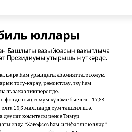
обиль юллары
тан Башлыгы вазыйфасын вакытлыча
әт Президиумы утырышын үткәрде.
ипальара һәм урындагы әһәмияттәге гомум
н тоту-карау, ремонтлау, төзү һәм
иаль заказ тикшерелде.
л фондының гомум күләме быелга – 17,88
21 елга 16,6 миллиард сум тәшкил итә.
а дәүләт комитеты рәисе Тимур
дагы елда “Хәвефсез һәм сыйфатлы юллар”