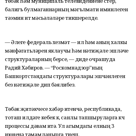
төбәк һәм муниципаль телевидениене үстерү,
балигъ булмаганнарның мәгълүмати иминлеген
тәэмин итү мәсьәләләре тикшерелде.
— Әлеге федераль хезмәт — ил һәм аның халкы
мәнфәгатьләрен яклаучы һәм нәтиҗәле эшләүче
структураларның берсе, — диде очрашуда
Радий Хәбиров. — “Роскомнадзор”ның
Башкортстандагы структуралары эшчәнлеген
без нәтиҗәле дип бәялибез.
Төбәк җитәкчесе хәбәр итүенчә, республикада,
тоташ илдәге кебек үк, санлы тапшыруларга күчү
процессы дәвам итә. Ул агымдагы елның 3
июненә тәмамланырга тиеш.