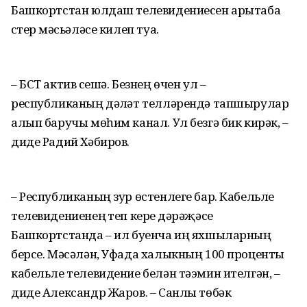
Башкортстан юлдаш телевидениесен арытаба
үстерү мәсьәләсе килеп туа.
– БСТ актив үсешә. Безнең өчен ул –
республиканың дәүләт телләрендә тапшырулар
алып баручы мөһим канал. Ул безгә бик кирәк, –
диде Радий Хәбиров.
– Республиканың зур өстенлеге бар. Кабельле
телевидениенең үтеп керүе дәрәҗәсе
Башкортстанда – ил буенча иң яхшыларның
берсе. Мәсәлән, Уфада халыкның 100 проценты
кабельле телевидение белән тәэмин ителгән, –
диде Александр Жаров. – Санлы төбәк