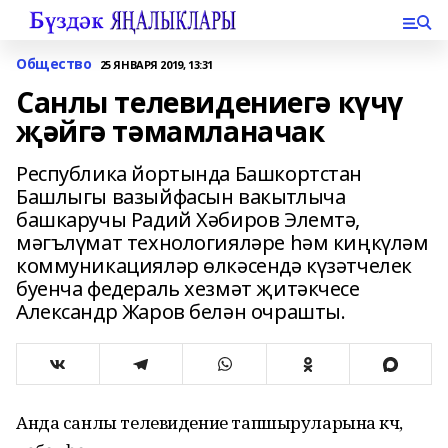
Общество
25 ЯНВАРЯ 2019, 13:31
Санлы телевидениегә күчү
җәйгә тәмамланачак
Республика йортында Башкортстан
Башлыгы вазыйфасын вакытлыча
башкаручы Радий Хәбиров Элемтә,
мәгълүмат технологияләре һәм киңкүләм
коммуникацияләр өлкәсендә күзәтчелек
буенча федераль хезмәт җитәкчесе
Александр Жаров белән очрашты.
Анда санлы телевидение тапшыруларына күчү,