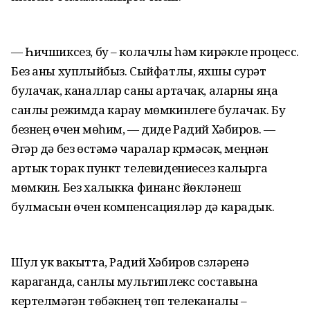
— Һичшиксез, бу – колачлы һәм кирәкле процесс.
Без аны хуплыйбыз. Сыйфатлы, яхшы сурәт
булачак, каналлар саны артачак, аларны яңа
санлы режимда карау мөмкинлеге булачак. Бу
безнең өчен мөһим, — диде Радий Хәбиров. —
Әгәр дә без өстәмә чаралар күрмәсәк, меңнән
артык торак пункт телевидениесез калырга
мөмкин. Без халыкка финанс йөкләнеш
булмасын өчен компенсацияләр дә карадык.
Шул ук вакытта, Радий Хәбиров сүзләренә
караганда, санлы мультиплекс составына
кертелмәгән төбәкнең төп телеканалы –