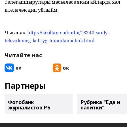
телетапшырулары мәсьәләсе якын айларда хәл
ителәчәк дип уйлыйм.
Чыганак:
https://kiziltan.ru/budni/18240-sanly-
televidenieg-kch-yg-tmamlanachak.html
Читайте нас
Партнеры
Фотобанк
Рубрика "Еда и
журналистов РБ
напитки"