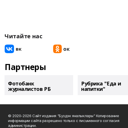
Читайте нас
Партнеры
Фотобанк
Рубрика "Еда и
журналистов РБ
напитки"
© 2020-2026 Сайт издания "Буздэк яналыклары" Копирование
информации сайта разрешено только с письменного согласия
администрации.