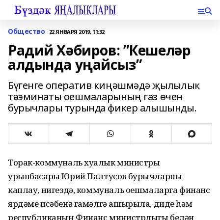
Общество
22 ЯНВАРЯ 2019, 11:32
Радий Хәбиров: ”Кешеләр
алдында уңайсыз”
Бүгенге оператив киңәшмәдә җылылык
тәэминаты оешмаларының газ өчен
бурычлары турында фикер алышынды.
Торак-коммуналь хуҗалык министры
урынбасары Юрий Палтусов бурычларны
каплау, нигездә, коммуналь оешмаларга финанс
ярдәме исәбенә гамәлгә ашырыла, диде һәм
республиканың Финанс министрлыгы белән