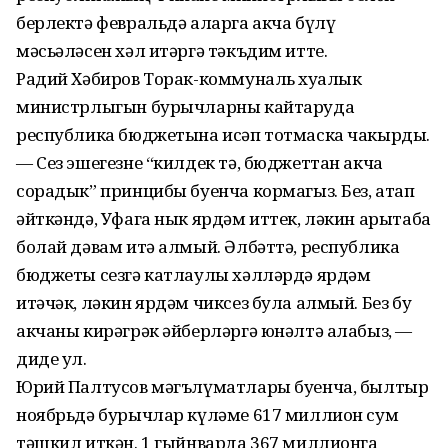
берлектә февральдә аларга акча бүлү
мәсьәләсен хәл итәргә тәкъдим итте.
Радий Хәбиров Торак-коммуналь хуҗалык
министрлыгын бурычларны кайтаруда
республика бюджетына исәп тотмаска чакырды.
— Сез эшегезне “килдек тә, бюджеттан акча
сорадык” принцибы буенча кормагыз. Без, атап
әйткәндә, Уфага нык ярдәм иттек, ләкин арытаба
болай дәвам итә алмый. Әлбәттә, республика
бюджеты сезгә катлаулы хәлләрдә ярдәм
итәчәк, ләкин ярдәм чиксез була алмый. Без бу
акчаны кирәгрәк әйберләргә юнәлтә алабыз, —
диде ул.
Юрий Палтусов мәгълүматлары буенча, былтыр
ноябрьдә бурычлар күләме 617 миллион сум
тәшкил иткән. 1 гыйнварда 367 миллионга