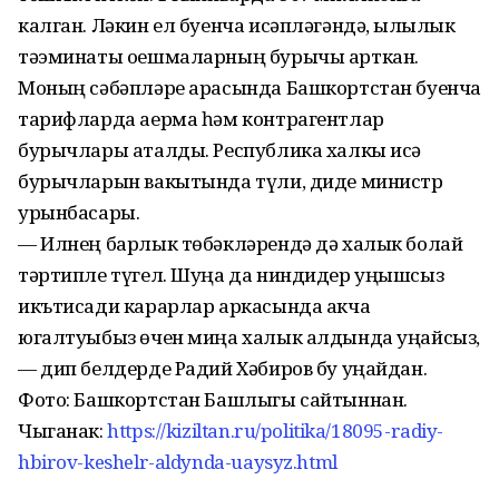
калган. Ләкин ел буенча исәпләгәндә, җылылык
тәэминаты оешмаларның бурычы арткан.
Моның сәбәпләре арасында Башкортстан буенча
тарифларда аерма һәм контрагентлар
бурычлары аталды. Республика халкы исә
бурычларын вакытында түли, диде министр
урынбасары.
— Илнең барлык төбәкләрендә дә халык болай
тәртипле түгел. Шуңа да ниндидер уңышсыз
икътисади карарлар аркасында акча
югалтуыбыз өчен миңа халык алдында уңайсыз,
— дип белдерде Радий Хәбиров бу уңайдан.
Фото: Башкортстан Башлыгы сайтыннан.
Чыганак:
https://kiziltan.ru/politika/18095-radiy-
hbirov-keshelr-aldynda-uaysyz.html