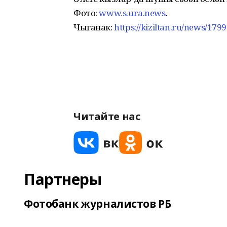
Фото:
www.s.ura.news
.
Чыганак:
https://kiziltan.ru/news/1
Читайте нас
Партнеры
Фотобанк журналистов РБ