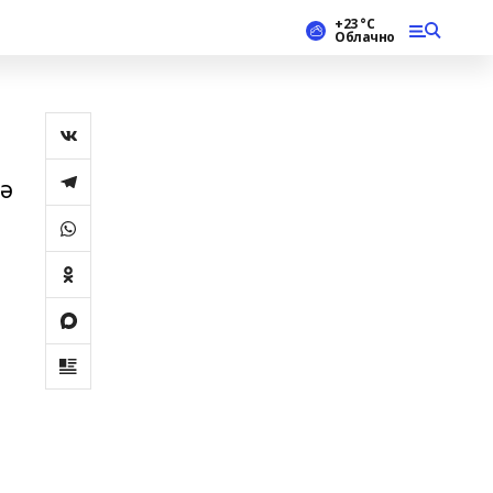
+23 °С
Облачно
дә