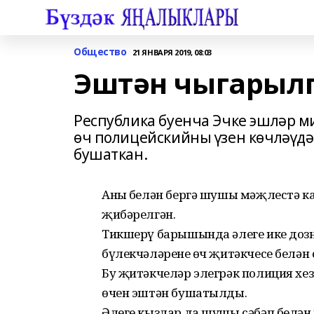
Общество
21 ЯНВАРЯ 2019, 08:03
Эштән чыгарылг
Республика буенча Эчке эшләр 
өч полицейскийны үзен көчләүдә
бушаткан.
Аның белән бергә шушы мәҗлестә к
җибәрелгән.
Тикшерү барышында әлеге ике доз
бүлекчәләренең өч җитәкчесе белә
Бу җитәкчеләр элегрәк полиция хе
өчен эштән бушатылды.
Әлеге кызлар да шушы сәбәп белән