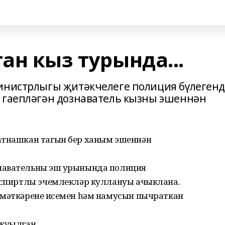
ан кыз турында...
министрлыгы җитәкчелеге полиция бүлеген
 гаепләгән дознаватель кызны эшеннән
атнашкан тагын бер ханым эшеннән
навательның эш урынында полиция
н спиртлы эчемлекләр куллануы ачыклана.
змәткәренең исемен һәм намусын пычраткан
 куылган.