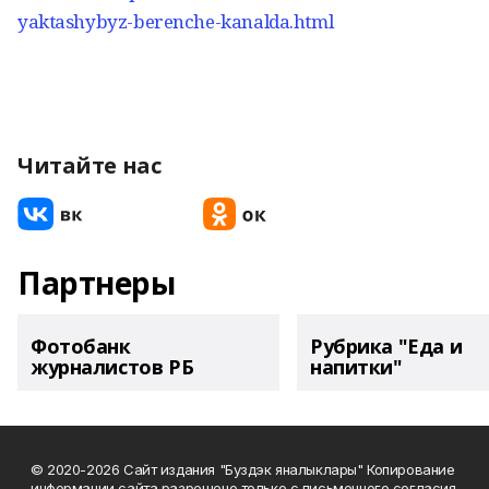
yaktashybyz-berenche-kanalda.html
Читайте нас
Партнеры
Фотобанк
Рубрика "Еда и
журналистов РБ
напитки"
© 2020-2026 Сайт издания "Буздэк яналыклары" Копирование
информации сайта разрешено только с письменного согласия