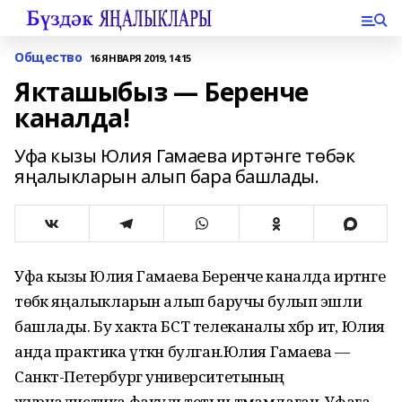
Общество
16 ЯНВАРЯ 2019, 14:15
Якташыбыз — Беренче
каналда!
Уфа кызы Юлия Гамаева иртәнге төбәк
яңалыкларын алып бара башлады.
Уфа кызы Юлия Гамаева Беренче каналда иртәнге
төбәк яңалыкларын алып баручы булып эшли
башлады. Бу хакта БСТ телеканалы хәбәр итә, Юлия
анда практика үткән булган.Юлия Гамаева —
Санкт-Петербург университетының
журналистика факультетын тәмамлаган. Уфага