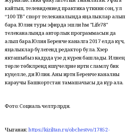
кайтып, телевидениедә практика үткәннән соң, ул
“100 ТВ” спорт телеканалында яңалыклар алып
бара. Юлия туры эфирда эшли һәм "Life78"
телеканалында авторлык программасын да
алып бара.Юлия Беренче каналга 2017 елда күчә,
яңалыклар бүлегендә редактор була. Хәзер
якташыбыз кадрда үзе дә күренә башлады. Илнең
төрле төбәкләрендә яшәүчеләрне иртән сәламләү бик
күңелле, ди Юлия. Аны иртән Беренче каналны
караучы Башкортстан тамашачысы да күрә ала.
Фото: Социаль челтәрләрдән.
Чыганак:
https://kiziltan.ru/obchestvo/17852-