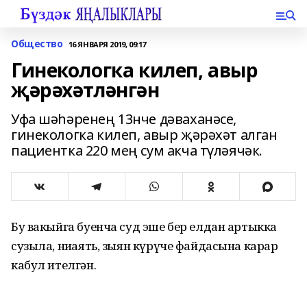
Общество
16 ЯНВАРЯ 2019, 09:17
Гинекологка килеп, авыр
җәрәхәтләнгән
Уфа шәһәренең 13нче дәваханәсе,
гинекологка килеп, авыр җәрәхәт алган
пациентка 220 мең сум акча түләячәк.
Бу вакыйга буенча суд эше бер елдан артыкка
сузыла, ниһаять, зыян күрүче файдасына карар
кабул ителгән.