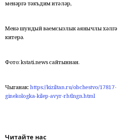
менәргә тәкъдим итәләр,
Менә шундый ваемсызлык аянычлы хәлгә
китерә.
Фото: kstati.news сайтыннан.
Чыганак:
https://kiziltan.ru/obchestvo/17817-
ginekologka-kilep-avyr-rhtlngn.html
Читайте нас