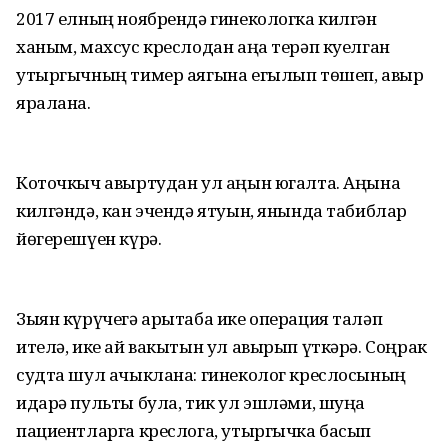
2017 елның ноябрендә гинекологка килгән
ханым, махсус креслодан аңа терәп куелган
утыргычның тимер аягына егылып төшеп, авыр
яралана.
Коточкыч авыртудан ул аңын югалта. Аңына
килгәндә, кан эчендә ятуын, янында табиблар
йөгерешүен күрә.
Зыян күрүчегә арытаба ике операция таләп
ителә, ике ай вакытын ул авырып үткәрә. Соңрак
судта шул ачыклана: гинеколог креслосының
идарә пульты була, тик ул эшләми, шуңа
пациентларга креслога, утыргычка басып