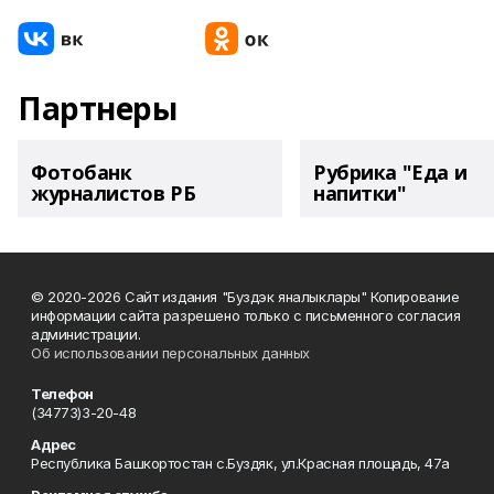
Партнеры
Фотобанк
Рубрика "Еда и
журналистов РБ
напитки"
© 2020-2026 Сайт издания "Буздэк яналыклары" Копирование
информации сайта разрешено только с письменного согласия
администрации.
Об использовании персональных данных
Телефон
(34773)3-20-48
Адрес
Республика Башкортостан с.Буздяк, ул.Красная площадь, 47а