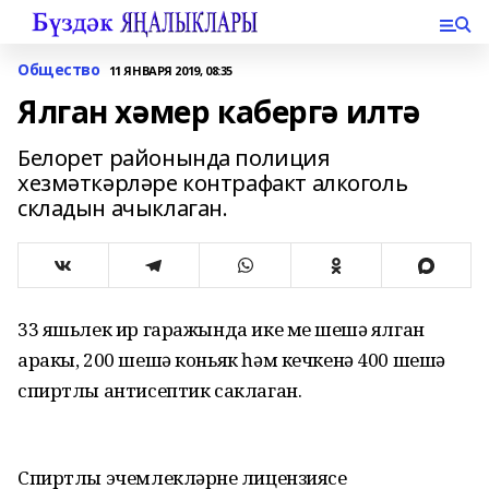
Общество
11 ЯНВАРЯ 2019, 08:35
Ялган хәмер кабергә илтә
Белорет районында полиция
хезмәткәрләре контрафакт алкоголь
складын ачыклаган.
33 яшьлек ир гаражында ике мең шешә ялган
аракы, 200 шешә коньяк һәм кечкенә 400 шешә
спиртлы антисептик саклаган.
Спиртлы эчемлекләрнең лицензиясе