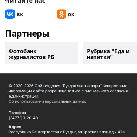
Читайте нас
Партнеры
Фотобанк
Рубрика "Еда и
журналистов РБ
напитки"
© 2020-2026 Сайт издания "Буздэк яналыклары" Копирование
информации сайта разрешено только с письменного согласия
администрации.
Об использовании персональных данных
Телефон
(34773)3-20-48
Адрес
Республика Башкортостан с.Буздяк, ул.Красная площадь, 47а