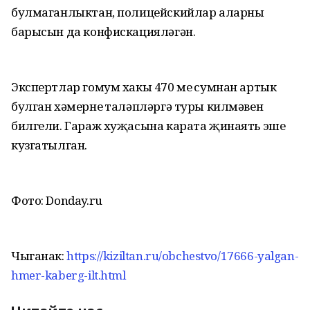
булмаганлыктан, полицейскийлар аларның
барысын да конфискацияләгән.
Экспертлар гомум хакы 470 мең сумнан артык
булган хәмернең таләпләргә туры килмәвен
билгели. Гараж хуҗасына карата җинаять эше
кузгатылган.
Фото: Donday.ru
Чыганак:
https://kiziltan.ru/obchestvo/17666-yalgan-
hmer-kaberg-ilt.html