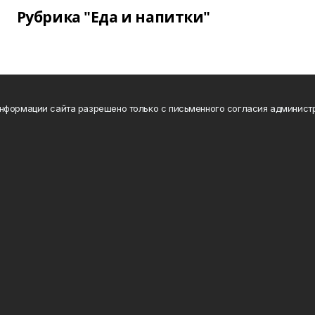
Рубрика "Еда и напитки"
нформации сайта разрешено только с письменного согласия админист