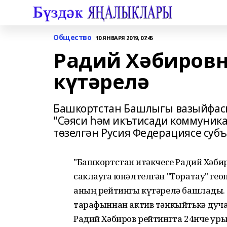
Общество
10 ЯНВАРЯ 2019, 07:45
Радий Хәбиров
күтәрелә
Башкортстан Башлыгы вазыйфас
"Сәяси һәм икътисади коммуник
төзелгән Русия Федерациясе суб
"Башкортстан җитәкчесе Радий Хәб
саклауга юнәлтелгән "Торатау" ге
аның рейтингы күтәрелә башлады. 
тарафыннан актив тәнкыйтькә дучар 
Радий Хәбиров рейтингта 24нче уры