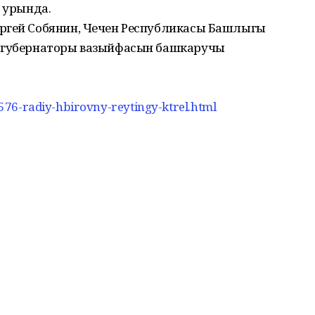
е урында.
ргей Собянин, Чечен Республикасы Башлыгы
г губернаторы вазыйфасын башкаручы
/17576-radiy-hbirovny-reytingy-ktrel.html