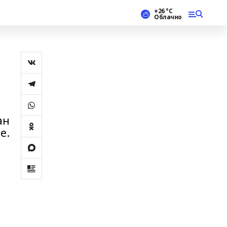
+26 °С
Облачно
ан
е.