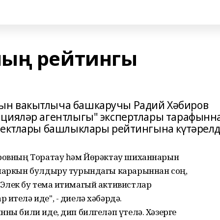
ның рейтингы
ын вакытлыча башкаручы Радий Хәбиров
ацияләр агентлыгы" экспертлары тарафынн
ъектлары башлыклары рейтингына күтәрелд
ировның Торатау һәм Йөрәктау шиханнарын
опаркын булдыру турындагы карарыннан соң,
Элек бу тема иҗтимагый активистлар
ителә иде", - диелә хәбәрдә.
нны били иде, дип билгеләп үтелә. Хәзерге