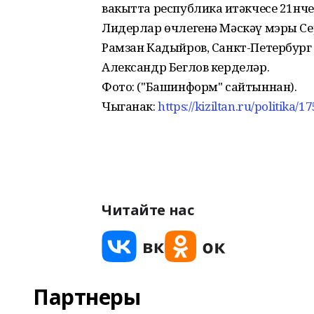
вакытта республика җитәкчесе 21нч
Лидерлар өчлегенә Мәскәү мэры Се
Рамзан Кадыйров, Санкт-Петербур
Александр Беглов керделәр.
Фото: ("Башинформ" сайтыннан).
Чыганак:
https://kiziltan.ru/politika
Читайте нас
Партнеры