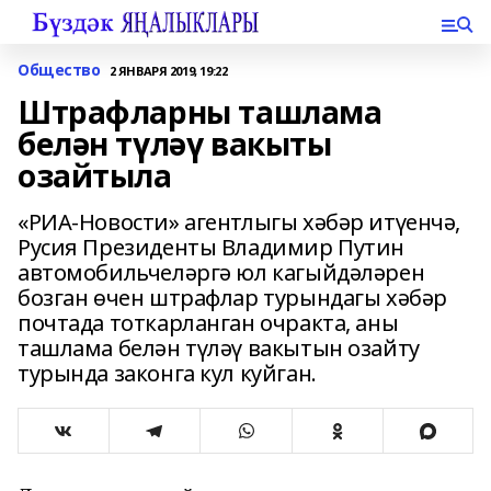
Общество
2 ЯНВАРЯ 2019, 19:22
Штрафларны ташлама
белән түләү вакыты
озайтыла
«РИА-Новости» агентлыгы хәбәр итүенчә,
Русия Президенты Владимир Путин
автомобильчеләргә юл кагыйдәләрен
бозган өчен штрафлар турындагы хәбәр
почтада тоткарланган очракта, аны
ташлама белән түләү вакытын озайту
турында законга кул куйган.