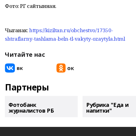
Фото: РГ сайтыннан.
Чыганак:
https://kiziltan.ru/obchestvo/17350-
shtraflarny-tashlama-beln-tl-vakyty-ozaytyla.html
Читайте нас
Партнеры
Фотобанк
Рубрика "Еда и
журналистов РБ
напитки"