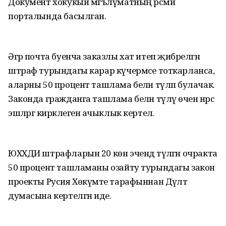
Документ хокукый мәгълүматның рәсми
порталында басылган.
Әгәр почта буенча заказлы хат итеп җибәрелгән
штраф турындагы карар күчермәсе тоткарланса,
аларны 50 процент ташлама белән түләп булачак.
Законда гражданга ташлама белән түләү өчен нәрсә
эшләргә кирәклегенә ачыклык кертелә.
ЮХХДИ штрафларын 20 көн эчендә түләгән очракта
50 процент ташламаны озайту турындагы закон
проекты Русия Хөкүмәте тарафыннан Дәүләт
думасына кертелгән иде.