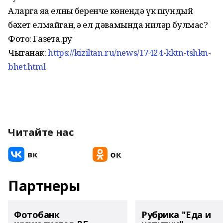
Аларга яңа елның беренче көнендә үк шундый
бәхет елмайган, ә ел дәвамында ниләр булмас?
Фото: Газета.ру
Чыганак:
https://kiziltan.ru/news/17424-kktn-tshkn-
bhet.html
Читайте нас
Партнеры
Фотобанк
Рубрика "Еда и