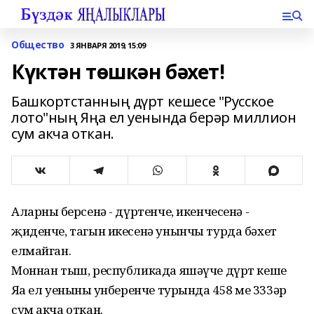
Общество
3 ЯНВАРЯ 2019, 15:09
Күктән төшкән бәхет!
Башкортстанның дүрт кешесе "Русское
лото"ның Яңа ел уенында берәр миллион
сум акча откан.
Аларның берсенә - дүртенче, икенчесенә -
җиденче, тагын икесенә унынчы турда бәхет
елмайган.
Моннан тыш, республикада яшәүче дүрт кеше
Яңа ел уенының унберенче турында 458 мең 333әр
сум акча откан.