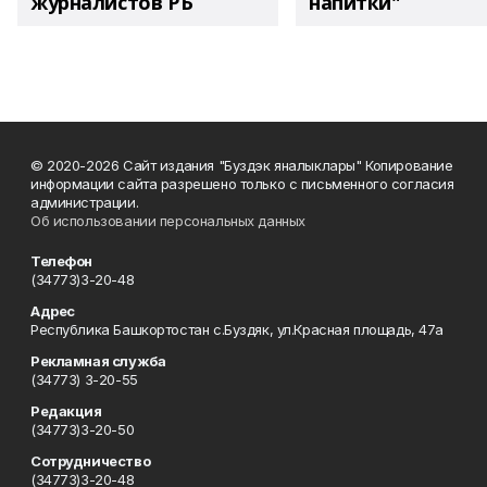
журналистов РБ
напитки"
© 2020-2026 Сайт издания "Буздэк яналыклары" Копирование
информации сайта разрешено только с письменного согласия
администрации.
Об использовании персональных данных
Телефон
(34773)3-20-48
Адрес
Республика Башкортостан с.Буздяк, ул.Красная площадь, 47а
Рекламная служба
(34773) 3-20-55
Редакция
(34773)3-20-50
Сотрудничество
(34773)3-20-48