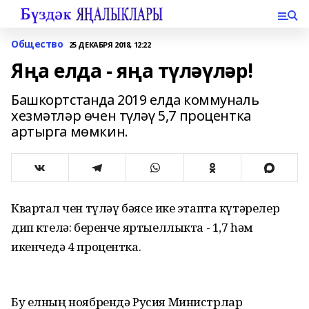
Общество
25 ДЕКАБРЯ 2018, 12:22
Яңа елда - яңа түләүләр!
Башкортстанда 2019 елда коммуналь
хезмәтләр өчен түләү 5,7 процентка
артырга мөмкин.
Квартал өчен түләү бәясе ике этапта күтәрелер
дип көтелә: беренче яртыеллыкта - 1,7 һәм
икенчедә 4 процентка.
Бу елның ноябрендә Русия Министрлар