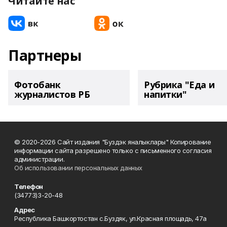
Читайте нас
Партнеры
Фотобанк
Рубрика "Еда и
журналистов РБ
напитки"
© 2020-2026 Сайт издания "Буздэк яналыклары" Копирование
информации сайта разрешено только с письменного согласия
администрации.
Об использовании персональных данных
Телефон
(34773)3-20-48
Адрес
Республика Башкортостан с.Буздяк, ул.Красная площадь, 47а