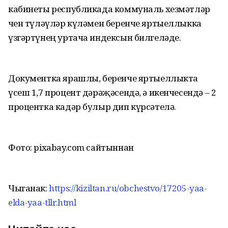
кабинеты республикада коммуналь хезмәтләр
өчен түләүләр күләмен беренче яртыеллыкка
үзгәртүнең уртача индексын билгеләде.
Документка ярашлы, беренче яртыеллыкта
үсеш 1,7 процент дәрәҗәсендә, ә икенчесендә – 2
процентка кадәр булыр дип күрсәтелә.
Фото: pixabay.com сайтыннан
Чыганак:
https://kiziltan.ru/obchestvo/17205-yaa-
elda-yaa-tllr.html