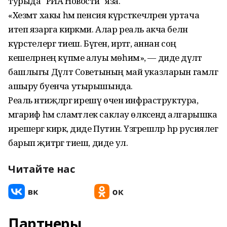
турыда "РИА Новости" яза.
«Хезмәт хакы һәм пенсия күрсәткечләрен уртача
итеп язарга кирәкми. Алар реаль акча белән
күрсәтелергә тиеш. Бүген, иртәгә, аннан соң
кешеләрнең күпме алуы мөһим», — диде дәүләт
башлыгы Дәүләт Советының май указларын гамәлгә
ашыру буенча утырышында.
Реаль нәтиҗәләргә ирешү өчен инфраструктура,
мәгариф һәм сәламәтлек саклау өлкәсендә алгарышка
ирешергә кирәк, диде Путин. Үзгәрешләр һәр русиялегә
барып җитәргә тиеш, диде ул.
Читайте нас
Партнеры