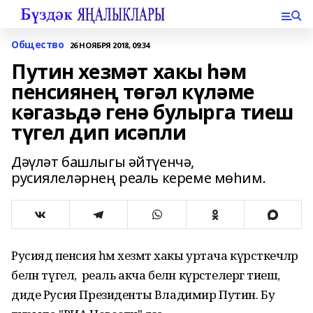
Общество
26 НОЯБРЯ 2018, 09:34
Путин хезмәт хакы һәм
пенсиянең төгәл күләме
кәгазьдә генә булырга тиеш
түгел дип исәпли
Дәүләт башлыгы әйтүенчә,
русиялеләрнең реаль кереме мөһим.
Русиядә пенсия һәм хезмәт хакы уртача күрсәткечләр
белән түгел, ә реаль акча белән күрсәтелергә тиеш,
диде Русия Президенты Владимир Путин. Бу