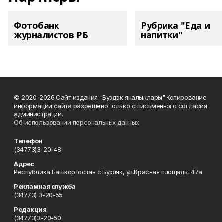
Фотобанк
Рубрика "Еда и
журналистов РБ
напитки"
© 2020-2026 Сайт издания "Буздэк яналыклары" Копирование
информации сайта разрешено только с письменного согласия
администрации.
Об использовании персональных данных
Телефон
(34773)3-20-48
Адрес
Республика Башкортостан с.Буздяк, ул.Красная площадь, 47а
Рекламная служба
(34773) 3-20-55
Редакция
(34773)3-20-50