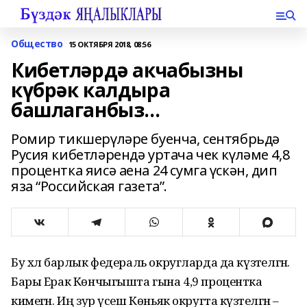
Общество
15 ОКТЯБРЯ 2018, 08:56
Кибетләрдә акчабызны
күбрәк калдыра
башлаганбыз...
Ромир тикшерүләре буенча, сентябрьдә
Русия кибетләрендә уртача чек күләме 4,8
процентка яисә аена 24 сумга үскән, дип
яза “Российская газета”.
Бу хәл барлык федераль округларда да күзәтелгән.
Бары Ерак Көнчыгышта гына 4,9 процентка
кимегән. Иң зур үсеш Көньяк округта күзәтелгән –