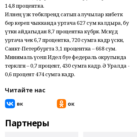
14,8 процентка.
Илнең үзәк төбәкләрендә сатып алучылар кибеткә
бер кереп чыкканда уртача 627 сум калдыра, бу
үткән айдагыдан 8,7 процентка күбрәк. Мәскәүдә
уртача чек 6,7 процентка, 720 сумга кадәр үскән, ә
Санкт-Петербургта 3,1 процентка – 668 сум.
Минималь үсеш Идел буе федераль округында
теркәлгән – 0,7 процент, 430 сумга кадәр. Ә Уралда -
0,6 процент 474 сумга кадәр.
Читайте нас
Партнеры