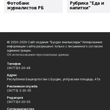
Фотобанк
Рубрика "Еда и
журналистов РБ
напитки"
© 2020-2026 Сайт издания "Буздэк яналыклары" Копирование
информации сайта разрешено только с письменного согласия
администрации.
Об использовании персональных данных
Телефон
(34773)3-20-48
Адрес
Республика Башкортостан с.Буздяк, ул.Красная площадь, 47а
Рекламная служба
(34773) 3-20-55
Редакция
(34773)3-20-50
Сотрудничество