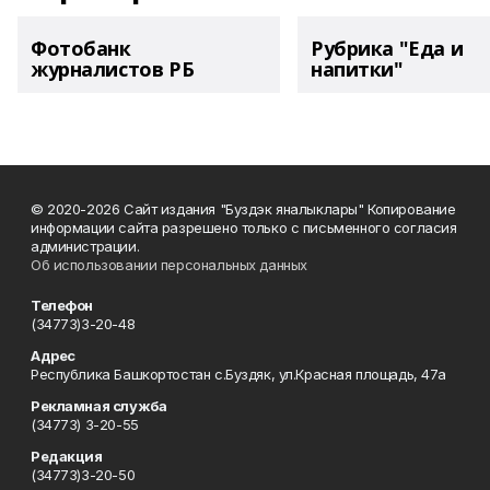
Фотобанк
Рубрика "Еда и
журналистов РБ
напитки"
© 2020-2026 Сайт издания "Буздэк яналыклары" Копирование
информации сайта разрешено только с письменного согласия
администрации.
Об использовании персональных данных
Телефон
(34773)3-20-48
Адрес
Республика Башкортостан с.Буздяк, ул.Красная площадь, 47а
Рекламная служба
(34773) 3-20-55
Редакция
(34773)3-20-50