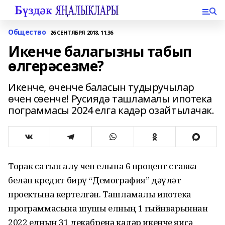
Общество
26 СЕНТЯБРЯ 2018, 11:36
Икенче балагызны табып
өлгерәсезме?
Икенче, өченче баласын тудыручылар
өчен сөенче! Русиядә ташламалы ипотека
пограммасы 2024 елга кадәр озайтылачак.
Торак сатып алу өчен елына 6 процент ставка
белән кредит бирү “Демография” дәүләт
проектына кертелгән. Ташламалы ипотека
программасына шушы елның 1 гыйнварыннан
2022 елның 31 декабренә кадәр икенче яисә