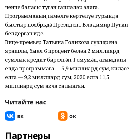
өченче баласы туган гаиләләр эләгә.
Программаның гамәлгә кертелүе турында
былтыр ноябрьдә Президент Владимир Путин
белдергән иде.
Вице-премьер Татьяна Голикова сүзләренә
ярашлы, быел 6 процент белән 2 миллиард
сумлык кредит бирелгән. Гомумән, агымдагы
елда программага — 5,9 миллиард сум, киләсе
елга — 9,2 миллиард сум, 2020 елга 11,5
миллиард сум акча салынган.
Читайте нас
Партнеры