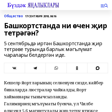
Общество
17 СЕНТЯБРЯ 2018, 06:16
Башкортстанда ни өчен җир
тетрәгән?
5 сентябрьдә иртән Башкортстанда җир
тетрәве турында барлык мәгълүмат
чаралары белдергән иде.
Кешеләр йортларының селкенүен сизде, кайбер
биналарда люстралар чайкалды, йорт
хайваннары тынычсызланды.
Галимнәрнең мәгълүматы буенча, ул Чиләбе
өлкәсендә 5,6 магнитудалы җир тетрәү нәтиҗәсе