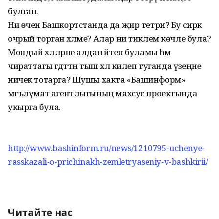
булган.
Ни өчен Башкортстанда да җир тетри? Бу сирәк
очрый торган хәлме? Алар ни тиклем көчле була?
Мондый хәлләрне алдан әйтеп буламы һәм
чираттагы гәдәттән тыш хәл килеп туганда үзеңне
ничек тотарга? Шушы хакта «Башинформ»
мәгълүмат агентлыгының махсус проектында
укырга була.
http://www.bashinform.ru/news/1210795-uchenye-
rasskazali-o-prichinakh-zemletryaseniy-v-bashkirii/
Читайте нас