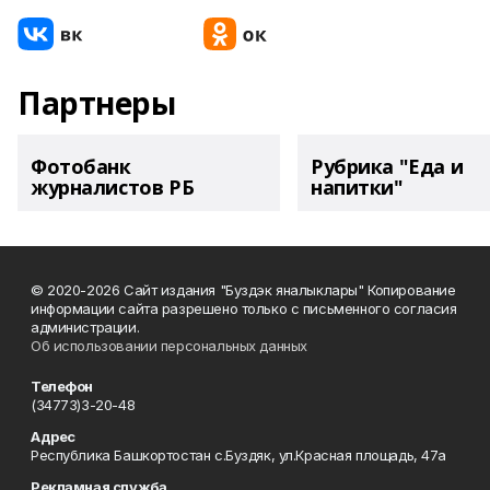
Партнеры
Фотобанк
Рубрика "Еда и
журналистов РБ
напитки"
© 2020-2026 Сайт издания "Буздэк яналыклары" Копирование
информации сайта разрешено только с письменного согласия
администрации.
Об использовании персональных данных
Телефон
(34773)3-20-48
Адрес
Республика Башкортостан с.Буздяк, ул.Красная площадь, 47а
Рекламная служба