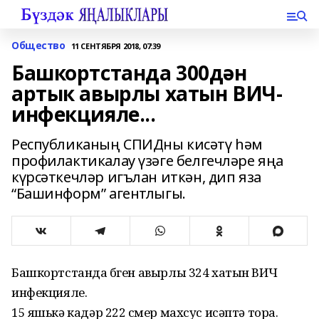
Общество
11 СЕНТЯБРЯ 2018, 07:39
Башкортстанда 300дән
артык авырлы хатын ВИЧ-
инфекцияле...
Республиканың СПИДны кисәтү һәм
профилактикалау үзәге белгечләре яңа
күрсәткечләр игълан иткән, дип яза
“Башинформ” агентлыгы.
Башкортстанда бүген авырлы 324 хатын ВИЧ
инфекцияле.
15 яшькә кадәр 222 үсмер махсус исәптә тора.