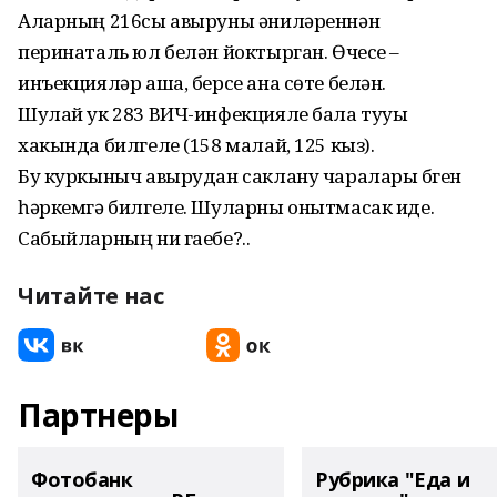
Аларның 216сы авыруны әниләреннән
перинаталь юл белән йоктырган. Өчесе –
инъекцияләр аша, берсе ана сөте белән.
Шулай ук 283 ВИЧ-инфекцияле бала тууы
хакында билгеле (158 малай, 125 кыз).
Бу куркыныч авырудан саклану чаралары бүген
һәркемгә билгеле. Шуларны онытмасак иде.
Сабыйларның ни гаебе?..
Читайте нас
Партнеры
Фотобанк
Рубрика "Еда и