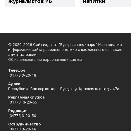
журналистов РБ
напитки"
© 2020-2026 Сайт издания "Буздэк яналыклары" Копирование
информации сайта разрешено только с письменного согласия
администрации.
Об использовании персональных данных
Телефон
(34773)3-20-48
Адрес
Республика Башкортостан с.Буздяк, ул.Красная площадь, 47а
Рекламная служба
(34773) 3-20-55
Редакция
(34773)3-20-50
Сотрудничество
(34773)3-20-48