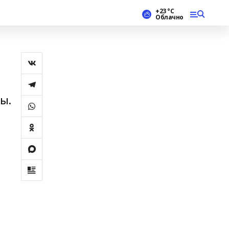
+23 °С
Облачно
ы.