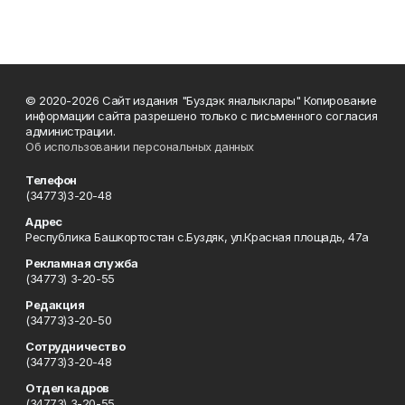
© 2020-2026 Сайт издания "Буздэк яналыклары" Копирование
информации сайта разрешено только с письменного согласия
администрации.
Об использовании персональных данных
Телефон
(34773)3-20-48
Адрес
Республика Башкортостан с.Буздяк, ул.Красная площадь, 47а
Рекламная служба
(34773) 3-20-55
Редакция
(34773)3-20-50
Сотрудничество
(34773)3-20-48
Отдел кадров
(34773) 3-20-55