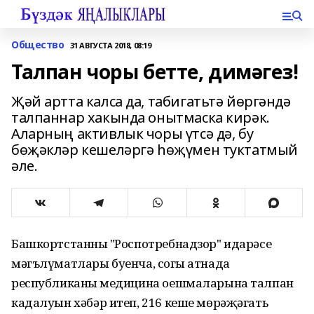
Общество
31 АВГУСТА 2018, 08:19
Талпан чоры бетте, димәгез!
Җәй артта калса да, табигатьтә йөргәндә
талпаннар хакында онытмаска кирәк.
Аларның активлык чоры үтсә дә, бу
бөҗәкләр кешеләргә һөҗүмен туктатмый
әле.
Башкортстанның "Роспотребнадзор" идарәсе
мәгълүматлары буенча, соңгы атнада
республиканың медицина оешмаларына талпан
кадалуын хәбәр итеп, 216 кеше мөрәҗәгать