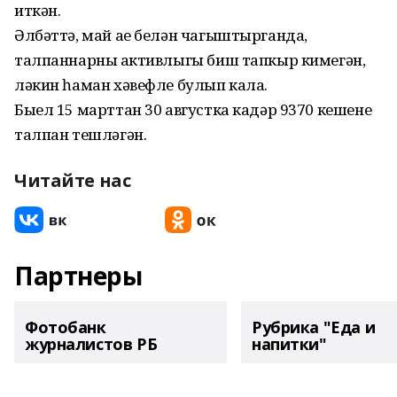
иткән.
Әлбәттә, май ае белән чагыштырганда,
талпаннарның активлыгы биш тапкыр кимегән,
ләкин һаман хәвефле булып кала.
Быел 15 марттан 30 августка кадәр 9370 кешене
талпан тешләгән.
Читайте нас
Партнеры
Фотобанк
Рубрика "Еда и
журналистов РБ
напитки"