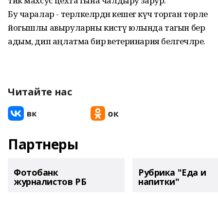
тик махсус цехта гына чалдыру зарур.
Бу чаралар - терлкеләрдән кешегә күчә торган төрле
йогышлы авыруларны кисәтү юлында тагын бер
адым, дип аңлатма бирә ветеринария белгечләре.
Читайте нас
Партнеры
Фотобанк
Рубрика "Еда и
журналистов РБ
напитки"