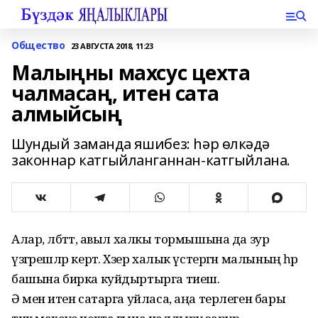
Общество
23 АВГУСТА 2018, 11:23
Малыңны махсус цехта
чалмасаң, итен сата
алмыйсың
Шундый заманда яшибез: һәр өлкәдә
законнар катгыйланганнан-катгыйлана.
Алар, әлбәттә, авыл халкы тормышына да зур
үзгәрешләр кертә. Хәзер халык үстергән малының һәр
башына бирка куйдыртырга тиеш.
Ә менә итен сатарга уйласа, аңа терлеген бары