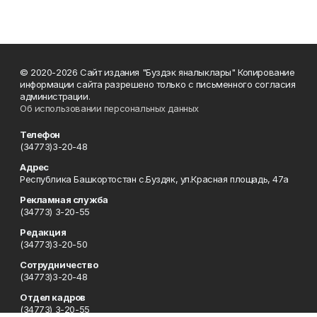
© 2020-2026 Сайт издания "Буздэк яналыклары" Копирование
информации сайта разрешено только с письменного согласия
администрации.
Об использовании персональных данных
Телефон
(34773)3-20-48
Адрес
Республика Башкортостан с.Буздяк, ул.Красная площадь, 47а
Рекламная служба
(34773) 3-20-55
Редакция
(34773)3-20-50
Сотрудничество
(34773)3-20-48
Отдел кадров
(34773) 3-20-55