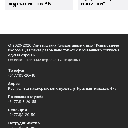
журналистов РБ
напитки"
© 2020-2026 Сайт издания "Буздэк яналыклары" Копирование
информации сайта разрешено только с письменного согласия
администрации.
Об использовании персональных данных
Телефон
(34773)3-20-48
Адрес
Республика Башкортостан с.Буздяк, ул.Красная площадь, 47а
Рекламная служба
(34773) 3-20-55
Редакция
(34773)3-20-50
Сотрудничество
(34773)3-20-48