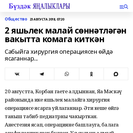
Общество
23 АВГУСТА 2018, 07:20
2 яшьлек малай сөннәтләгән
вакытта комага киткән
Сабыйга хирургия операциясен өйдә
ясаганнар...
20 августта, Корбан гаете алдыннан, Яңа Мәскәү
районында ике яшьлек малайга хирургия
операциясе ясарга уйлаганнар. Әти кеше өйгә
таныш табиб-педиатрны чакырткан.
Анестезия ясап, операцияне башлауга, балага
анафилактик шок булган. Ул сулыш алмый