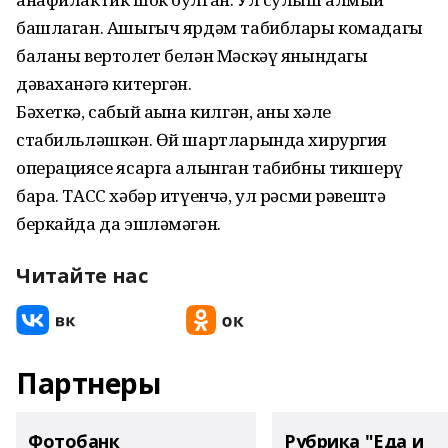
башлаган. Ашыгыч ярдәм табиблары комадагы
баланы вертолет белән Мәскәү янындагы
дәваханәгә китергән.
Бәхеткә, сабый аңына килгән, аның хәле
стабильләшкән. Өй шартларында хирургия
операциясе ясарга алынган табибны тикшерү
бара. ТАСС хәбәр итүенчә, ул рәсми рәвештә
беркайда да эшләмәгән.
Читайте нас
Партнеры
Фотобанк
Рубрика "Еда и