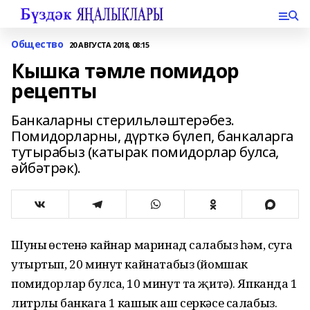
Общество
20 АВГУСТА 2018, 08:15
Кышка тәмле помидор
рецепты
Банкаларны стерильләштерәбез.
Помидорларны, дүрткә бүлеп, банкаларга
тутырабыз (катырак помидорлар булса,
әйбәтрәк).
Шуның өстенә кайнар маринад салабыз һәм, суга
утыртып, 20 минут кайнатабыз (йомшак
помидорлар булса, 10 минут та җитә). Япканда 1
литрлы банкага 1 кашык аш серкәсе салабыз.