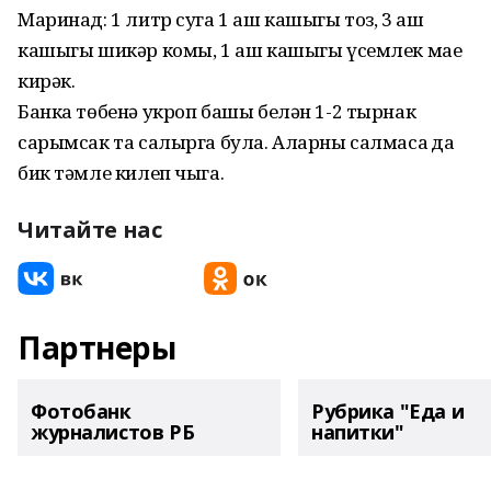
Маринад: 1 литр суга 1 аш кашыгы тоз, 3 аш
кашыгы шикәр комы, 1 аш кашыгы үсемлек мае
кирәк.
Банка төбенә укроп башы белән 1-2 тырнак
сарымсак та салырга була. Аларны салмасаң да
бик тәмле килеп чыга.
Читайте нас
Партнеры
Фотобанк
Рубрика "Еда и
журналистов РБ
напитки"