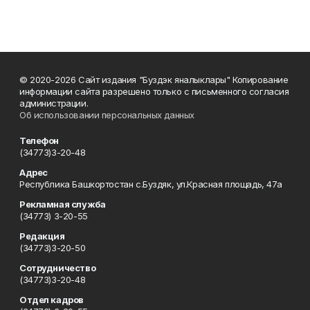
© 2020-2026 Сайт издания "Буздэк яналыклары" Копирование
информации сайта разрешено только с письменного согласия
администрации.
Об использовании персональных данных
Телефон
(34773)3-20-48
Адрес
Республика Башкортостан с.Буздяк, ул.Красная площадь, 47а
Рекламная служба
(34773) 3-20-55
Редакция
(34773)3-20-50
Сотрудничество
(34773)3-20-48
Отдел кадров