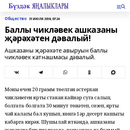
Общество
31 ИЮЛЯ 2018, 07:24
Баллы чикләвек ашказаны
җәрәхәтен дәвалый!
Ашказаны җәрәхәте авыруын баллы
чикләвек катнашмасы дәвалый.
Моның өчен 20 грамм төелгән әстерхан
чикләвеген ярты стакан кайнар суга салып,
болгата-болгата 30 минут төнәтеп, сөзеп, ярты
чәй калагы бал кушып, көнгә 1әр десерт кашыгы
кабарга кирәк. Шушылай иткәндә, ашказаны
җәрәхәте бик тиз төзәлә, дару эчәсе дә булмый.