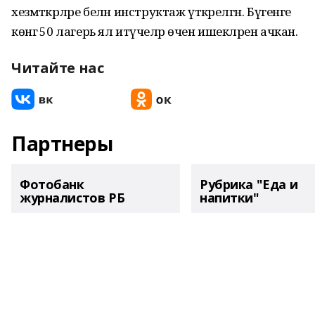
хезмәткәрләре белән инструктаж үткәрелгән. Бүгенге
көнгә 50 лагерь ял итүчеләр өчен ишекләрен ачкан.
Читайте нас
Партнеры
Фотобанк
Рубрика "Еда и
журналистов РБ
напитки"