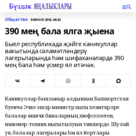
Общество
9 ИЮНЯ 2018, 06:43
390 мең бала ялга җыена
Быел республикада җәйге каникуллар
вакытында сәламәтләндерү
лагерьларында һәм шифаханәләрдә 390
мең бала һәм үсмер ял итәчәк.
Каникуллар башланыр алдыннан Башкортстан
буенча Эчке эшләр министрлыгы хезмәткәрләре
балалар яшәячәк биналарның хәвефсезлеген,
инженер-техник ныгытылуын тикшерде. Шулай
ук, балалар лагерьлары һәм ял йортлары