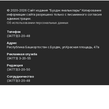
© 2020-2026 Сайт издания "Буздэк яналыклары" Копирование
информации сайта разрешено только с письменного согласия
администрации.
Об использовании персональных данных
Телефон
(34773)3-20-48
Адрес
Республика Башкортостан с.Буздяк, ул.Красная площадь, 47а
Рекламная служба
(34773) 3-20-55
Редакция
(34773)3-20-50
Сотрудничество
(34773)3-20-48
Отдел кадров
(34773) 3-20-55