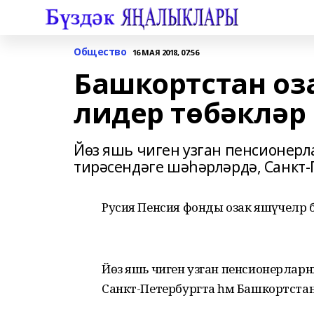
Общество
16 МАЯ 2018, 07:56
Башкортстан оз
лидер төбәкләр
Йөз яшь чиген узган пенсионерл
тирәсендәге шәһәрләрдә, Санкт-
Русия Пенсия фонды озак яшәүчеләр 
Йөз яшь чиген узган пенсионерларның к
Санкт-Петербургта һәм Башкортстанда