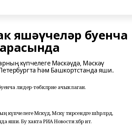
ак яшәүчеләр буенча
 арасында
арның күпчелеге Мәскәүдә, Мәскәү
Петербургта һәм Башкортстанда яши.
буенча лидер-төбәкләрне ачыклаган.
үпчелеге Мәскәүдә, Мәскәү тирәсендәге шәһәрләрдә,
 яши. Бу хакта РИА Новости хәбәр итә.