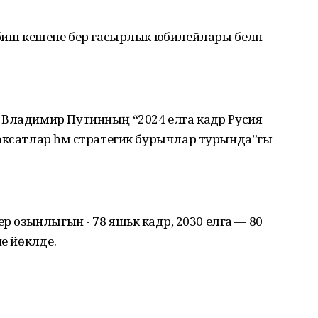
 биш кешене бер гасырлык юбилейлары белән
 Владимир Путинның “2024 елга кадәр Русия
аксатлар һәм стратегик бурычлар турында”гы
р озынлыгын - 78 яшькә кадәр, 2030 елга — 80
е йөкләде.