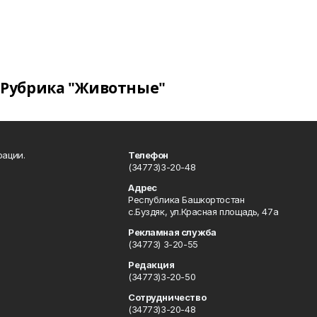
Рубрика "Животные"
рации.
Телефон
(34773)3-20-48
Адрес
Республика Башкортостан
с.Буздяк, ул.Красная площадь, 47а
Рекламная служба
(34773) 3-20-55
Редакция
(34773)3-20-50
Сотрудничество
(34773)3-20-48