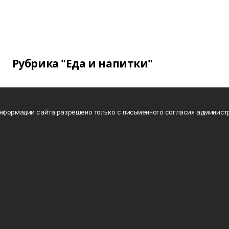
Рубрика "Еда и напитки"
нформации сайта разрешено только с письменного согласия админист