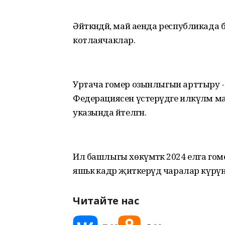
Әйткәндәй, май аенда республикада
котлаячаклар.
Уртача гомер озынлыгын арттыру -
Федерациясен үстерүдәге илкүләм м
указында әйтелгән.
Ил башлыгы хөкүмәткә 2024 елга гоме
яшькә кадәр җиткерүдә чаралар күрүн
Читайте нас