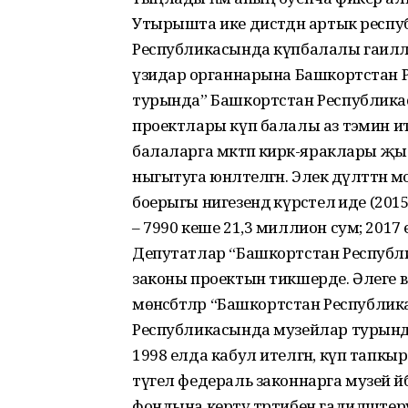
Утырышта ике дистәдән артык респ
Республикасында күпбалалы гаиләлә
үзидарә органнарына Башкортстан Р
турында” Башкортстан Республикас
проектлары күп балалы аз тәэмин ит
балаларга мәктәп кирәк-яраклары җ
ныгытуга юнәлтелгән. Элек дәүләттән
боерыгы нигезендә күрсәтелә иде (201
– 7990 кеше 21,3 миллион сум; 2017 
Депутатлар “Башкортстан Республ
законы проектын тикшерде. Әлеге в
мөнәсәбәтләр “Башкортстан Республ
Республикасында музейлар турында” 
1998 елда кабул ителгән, күп тапкырлар
түгел федераль законнарга музей әй
фондына кертү тәртибен гадиләштерү