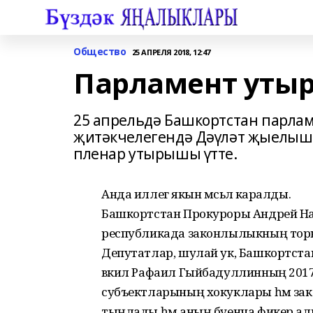
Общество
25 АПРЕЛЯ 2018, 12:47
Парламент уты
25 апрельдә Башкортстан парлам
җитәкчелегендә Дәүләт җыелыш
пленар утырышы үтте.
Анда иллегә якын мәсьәлә каралды.
Башкортстан Прокуроры Андрей Н
республикада законлылыкның торы
Депутатлар, шулай ук, Башкортст
вәкил Рафаил Гыйбадуллинның 2017
субъектларының хокуклары һәм зак
тыңлады һәм аның буенча фикер а