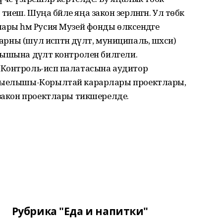
ш. Шуңа бәйле яңа закон әзерләнгән. Ул төбәк
ары һәм Русия Музей фонды өлкәсендәге
арны (шул исәптән дәүләт, муниципаль, шәхси)
ышына дәүләт контролен билгели.
Контроль-исәп палатасына аудитор
 җыелышы-Корылтай карарлары проектлары,
 закон проектлары тикшерелде.
Рубрика "Еда и напитки"