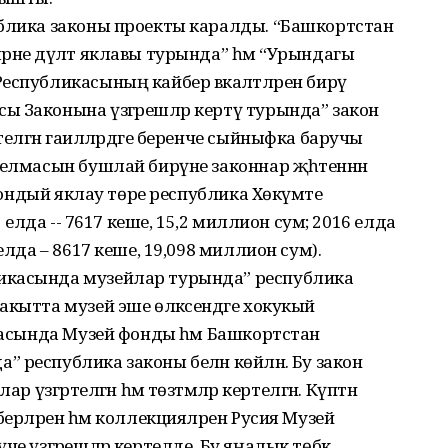
ублика законы проекты каралды. “Башкортстан
рне дәүләт яклавы турында” һәм “Урындагы
еспубликасының кайбер вәкаләтләрен бирү
ы Законына үзгәрешләр кертү турында” закон
елгән гаиләләрдәге беренче сыйныфка баручы
ыелмасын бушлай бирүне законнар җәһәтеннән
 мондый яклау төре республика Хөкүмәте
5 елда -- 7617 кеше, 15,2 миллион сум; 2016 елда
елда – 8617 кеше, 19,098 миллион сум).
икасында музейлар турында” республика
акытта музей эше өлкәсендәге хокукый
икасында Музей фонды һәм Башкортстан
республика законы белән көйләнә. Бу закон
 үзгәртелгән һәм төзәтмәләр кертелгән. Күптән
берләрен һәм коллекцияләрен Русия Музей
че үзгәрешләр кертелде. Бу яңалык төбәк