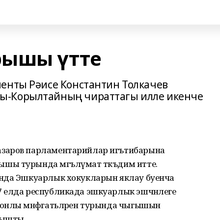
рышы үтте
енты Рәисе Константин Толкачев
ы-Корылтайның чираттагы илле икенче
азаров парламентарийлар игътибарына
шы турында мәгълүмат тәкъдим итте.
анда Эшкуарлык хокукларын яклау буенча
 елда республикада эшкуарлык эшчәнлеге
онлы мәнфәгатьләрен турында чыгышын
лышты.