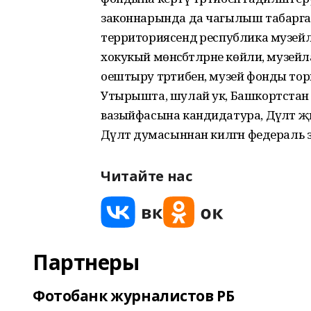
законнарында да чагылыш табарга тие
территориясендә республика музейл
хокукый мөнәсәбәтләрне көйли, музейл
оештыру тәртибен, музей фонды тор
Утырышта, шулай ук, Башкортстан 
вазыйфасына кандидатура, Дәүләт
Дәүләт думасыннан килгән федераль
Читайте нас
Партнеры
Фотобанк журналистов РБ