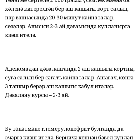
хәленә китерелгән бер аш кашыгы корт салып,
пар ваннасында 20-30 минут кайнаталар,
сөзәләр. Анысын 2-3 ай дәвамында кулланырга
киңәш ителә.
Аденомадан дәваланганда 2 аш кашыгы кортны,
суга салып бер сәгать кайнаталар. Ашагач, көнгә
3 тапкыр берәр аш кашыгы кабул итәләр.
Дәвалану курсы – 2-3 ай.
Бу төнәтмәне гломерулонефрит булганда да
эчәргә киңәш ителә. Берничә көннән бәвел күпләп