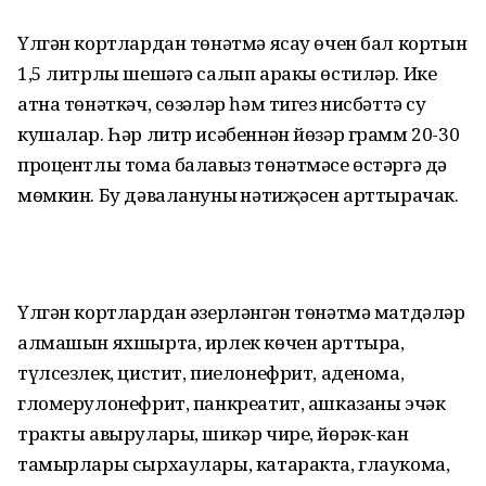
Үлгән кортлардан төнәтмә ясау өчен бал кортын
1,5 литрлы шешәгә салып аракы өстиләр. Ике
атна төнәткәч, сөзәләр һәм тигез нисбәттә су
кушалар. Һәр литр исәбеннән йөзәр грамм 20-30
процентлы тома балавыз төнәтмәсе өстәргә дә
мөмкин. Бу дәвалануның нәтиҗәсен арттырачак.
Үлгән кортлардан әзерләнгән төнәтмә матдәләр
алмашын яхшырта, ирлек көчен арттыра,
түлсезлек, цистит, пиелонефрит, аденома,
гломерулонефрит, панкреатит, ашказаны эчәк
тракты авырулары, шикәр чире, йөрәк-кан
тамырлары сырхаулары, катаракта, глаукома,