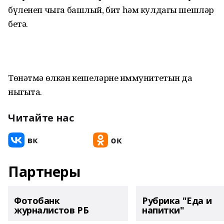
бүленеп чыга башлый, бит һәм кулдагы шешләр
бетә.
Төнәтмә өлкән кешеләрнең иммунитетын да
ныгыта.
Читайте нас
Партнеры
Фотобанк
Рубрика "Еда и
журналистов РБ
напитки"