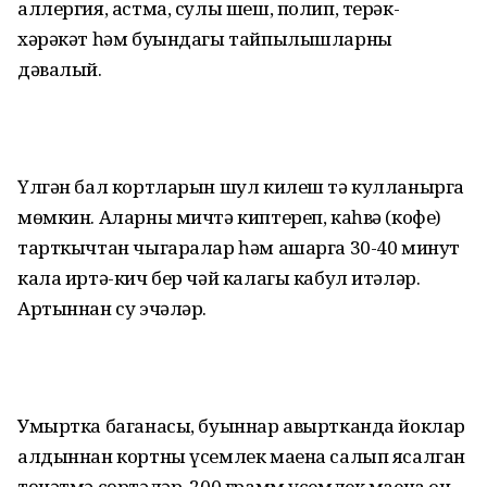
аллергия, астма, сулы шеш, полип, терәк-
хәрәкәт һәм буындагы тайпылышларны
дәвалый.
Үлгән бал кортларын шул килеш тә кулланырга
мөмкин. Аларны мичтә киптереп, каһвә (кофе)
тарткычтан чыгаралар һәм ашарга 30-40 минут
кала иртә-кич бер чәй калагы кабул итәләр.
Артыннан су эчәләр.
Умыртка баганасы, буыннар авыртканда йоклар
алдыннан кортны үсемлек маена салып ясалган
төнәтмә сөртәләр. 200 грамм үсемлек маена он