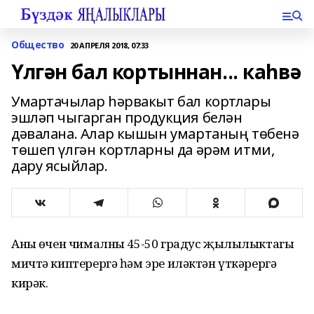
Общество
20 АПРЕЛЯ 2018, 07:33
Үлгән бал кортыннан... каһвә
Умартачылар һәрвакыт бал кортлары
эшләп чыгарган продукция белән
дәвалана. Алар кышын умартаның төбенә
төшеп үлгән кортларны да әрәм итми,
дару ясый­лар.
Аның өчен чималны 45-50 градус җылылыктагы
мичтә кип­терергә һәм эре иләктән үткәрергә
кирәк.