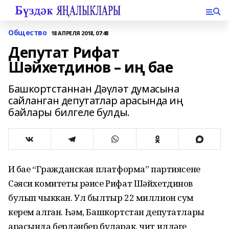
Общество
18 АПРЕЛЯ 2018, 07:48
Депутат Рифат
Шәйхетдинов – иң бае
Башкортстаннан Дәүләт думасына
сайланган депутатлар арасында иң
байлары билгеле булды.
Иң бае “Гражданская платформа” партиясенең
Сәяси комитеты рәисе Рифат Шәйхетдинов
булып чыккан. Ул былтыр 22 миллион сум
керем алган. Һәм, Башкортстан депутатлары
арасында бердәнбер буларак, чит илдәге