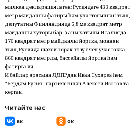
милкен декларацияләгән: Русиядәге 433 квадрат
метр мәйданлы фатиры һәм участогыннан тыш,
депутатның Финляндиядә 6,8 мең квадрат метр
мәйданлы хуторы бар, ә аның хатыны Италиядә
176 квадрат метр мәйданлы йортка, моннан
тыш, Русиядә шәхси торак төзү өчен участокка,
860 квадрат метрлы, бассейнлы йортка һәм
фатирга ия.
Иң байлар арасына ЛДПРдан Иван Сухарев һәм
“Бердәм Русия” партиясеннән Алексей Изотов та
кергән.
Читайте нас