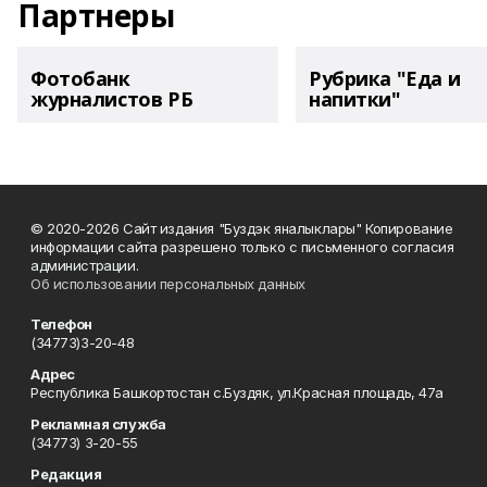
Партнеры
Фотобанк
Рубрика "Еда и
журналистов РБ
напитки"
© 2020-2026 Сайт издания "Буздэк яналыклары" Копирование
информации сайта разрешено только с письменного согласия
администрации.
Об использовании персональных данных
Телефон
(34773)3-20-48
Адрес
Республика Башкортостан с.Буздяк, ул.Красная площадь, 47а
Рекламная служба
(34773) 3-20-55
Редакция