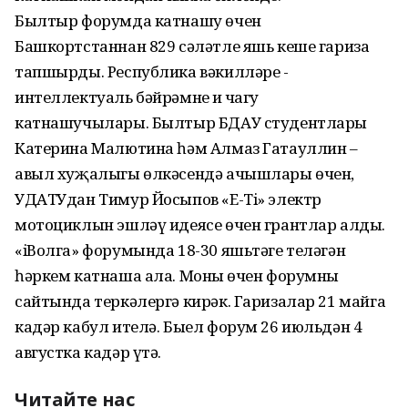
Былтыр форумда катнашу өчен
Башкортстаннан 829 сәләтле яшь кеше гариза
тапшырды. Республика вәкилләре -
интеллектуаль бәйрәмнең иң чагу
катнашучылары. Былтыр БДАУ студентлары
Катерина Малютина һәм Алмаз Гатауллин –
авыл хуҗалыгы өлкәсендә ачышлары өчен,
УДАТУдан Тимур Йосыпов «E-Ti» электр
мотоциклын эшләү идеясе өчен грантлар алды.
«iВолга» форумында 18-30 яшьтәге теләгән
һәркем катнаша ала. Моның өчен форумның
сайтында теркәлергә кирәк. Гаризалар 21 майга
кадәр кабул ителә. Быел форум 26 июльдән 4
августка кадәр үтә.
Читайте нас