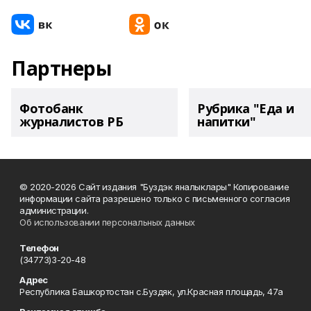
Партнеры
Фотобанк
Рубрика "Еда и
журналистов РБ
напитки"
© 2020-2026 Сайт издания "Буздэк яналыклары" Копирование
информации сайта разрешено только с письменного согласия
администрации.
Об использовании персональных данных
Телефон
(34773)3-20-48
Адрес
Республика Башкортостан с.Буздяк, ул.Красная площадь, 47а