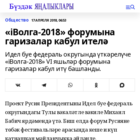
Общество
17 АПРЕЛЯ 2018, 06:53
«iВолга-2018» форумына
гаризалар кабул ителә
Идел буе федераль округында үткәрелүче
«iВолга-2018» VI яшьләр форумына
гаризалар кабул итү башланды.
Проект Русия Президентының Идел буе федераль
округындагы Тулы вәкаләтле вәкиле Михаил
Бабич ярдәмендә үтә. Биш елда форум Русиянең
төбәк фестивальләре арасында кеше иң күп
катнашкан мәйданчыкка әйләнде.