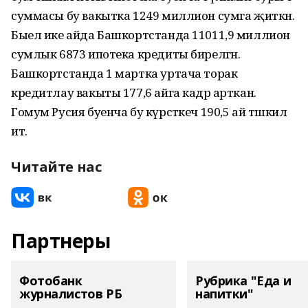
суммасы бу вакытка 1249 миллион сумга җиткән.
Быел ике айда Башкортстанда 11011,9 миллион
сумлык 6873 ипотека кредиты бирелгән.
Башкортстанда 1 мартка уртача торак
кредитлау вакыты 177,6 айга кадәр арткан.
Гомум Русия буенча бу күрсәткеч 190,5 ай тәшкил
итә.
Читайте нас
Партнеры
Фотобанк
Рубрика "Еда и
журналистов РБ
напитки"