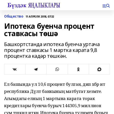
Общество
11 АПРЕЛЯ 2018, 07:32
Ипотека буенча процент
ставкасы төшә
Башкортстанда ипотека буенча уртача
процент ставкасы 1 мартка карата 9,8
процентка кадәр төшкән.
Ел башында ул 10,6 процент булган, дип хәбәр итә
республика Дәүләт банкының матбугат хезмәте.
Агымдагы елның 1 мартына карата торак
кредитлары буенча бурыч 144305,9 миллион
сум тәшкил иткән. Ипотека буенча түләнмәгән бурыч